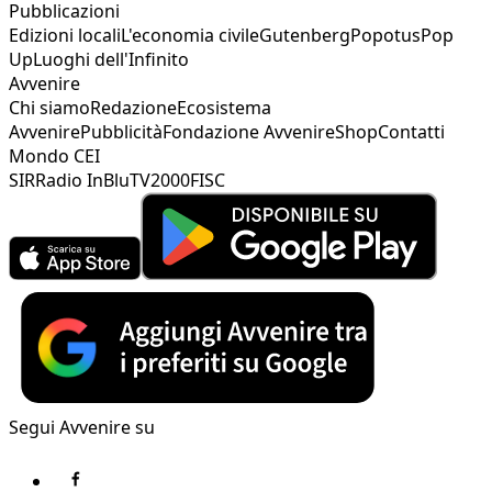
Pubblicazioni
Edizioni locali
L'economia civile
Gutenberg
Popotus
Pop
Up
Luoghi dell'Infinito
Avvenire
Chi siamo
Redazione
Ecosistema
Avvenire
Pubblicità
Fondazione Avvenire
Shop
Contatti
Mondo CEI
SIR
Radio InBlu
TV2000
FISC
Segui Avvenire su