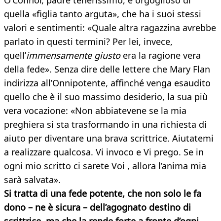
O’Connor, padre tenerissimo, è orgoglioso di
quella «figlia tanto arguta», che ha i suoi stessi
valori e sentimenti: «Quale altra ragazzina avrebbe
parlato in questi termini? Per lei, invece,
quell’
immensamente giusto
era la ragione vera
della fede». Senza dire delle lettere che Mary Flan
indirizza all’Onnipotente, affinché venga esaudito
quello che è il suo massimo desiderio, la sua più
vera vocazione: «Non abbiatevene se la mia
preghiera si sta trasformando in una richiesta di
aiuto per diventare una brava scrittrice. Aiutatemi
a realizzare qualcosa. Vi invoco e Vi prego. Se in
ogni mio scritto ci sarete Voi , allora l’anima mia
sarà salvata».
Si tratta di una fede potente, che non solo le fa
dono – ne è sicura – dell’agognato destino di