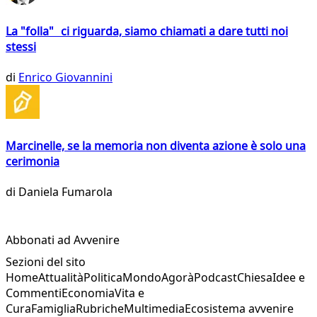
La "folla" ci riguarda, siamo chiamati a dare tutti noi
stessi
di
Enrico Giovannini
Marcinelle, se la memoria non diventa azione è solo una
cerimonia
di
Daniela Fumarola
Abbonati ad Avvenire
Sezioni del sito
Home
Attualità
Politica
Mondo
Agorà
Podcast
Chiesa
Idee e
Commenti
Economia
Vita e
Cura
Famiglia
Rubriche
Multimedia
Ecosistema avvenire