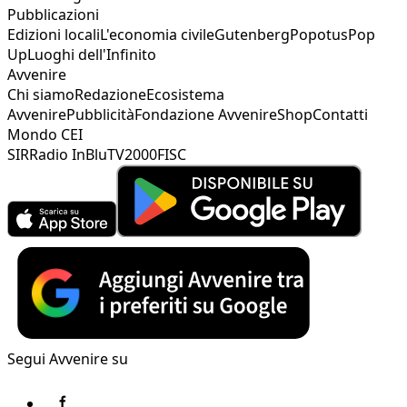
Pubblicazioni
Edizioni locali
L'economia civile
Gutenberg
Popotus
Pop
Up
Luoghi dell'Infinito
Avvenire
Chi siamo
Redazione
Ecosistema
Avvenire
Pubblicità
Fondazione Avvenire
Shop
Contatti
Mondo CEI
SIR
Radio InBlu
TV2000
FISC
Segui Avvenire su