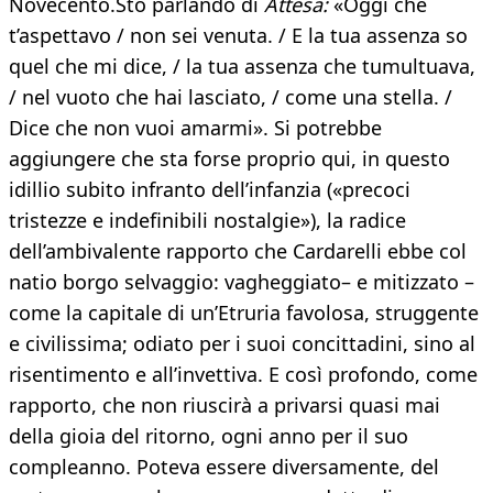
Novecento.Sto parlando di
Attesa:
«Oggi che
t’aspettavo / non sei venuta. / E la tua assenza so
quel che mi dice, / la tua assenza che tumultuava,
/ nel vuoto che hai lasciato, / come una stella. /
Dice che non vuoi amarmi». Si potrebbe
aggiungere che sta forse proprio qui, in questo
idillio subito infranto dell’infanzia («precoci
tristezze e indefinibili nostalgie»), la radice
dell’ambivalente rapporto che Cardarelli ebbe col
natio borgo selvaggio: vagheggiato– e mitizzato –
come la capitale di un’Etruria favolosa, struggente
e civilissima; odiato per i suoi concittadini, sino al
risentimento e all’invettiva. E così profondo, come
rapporto, che non riuscirà a privarsi quasi mai
della gioia del ritorno, ogni anno per il suo
compleanno. Poteva essere diversamente, del