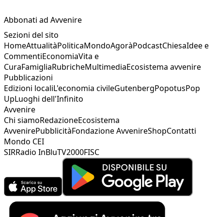
Abbonati ad Avvenire
Sezioni del sito
Home
Attualità
Politica
Mondo
Agorà
Podcast
Chiesa
Idee e
Commenti
Economia
Vita e
Cura
Famiglia
Rubriche
Multimedia
Ecosistema avvenire
Pubblicazioni
Edizioni locali
L'economia civile
Gutenberg
Popotus
Pop
Up
Luoghi dell'Infinito
Avvenire
Chi siamo
Redazione
Ecosistema
Avvenire
Pubblicità
Fondazione Avvenire
Shop
Contatti
Mondo CEI
SIR
Radio InBlu
TV2000
FISC