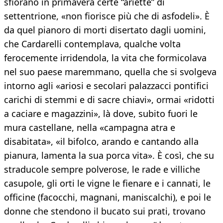
sfiorano in primavera certe “ariette” di
settentrione, «non fiorisce più che di asfodeli». È
da quel pianoro di morti disertato dagli uomini,
che Cardarelli contemplava, qualche volta
ferocemente irridendola, la vita che formicolava
nel suo paese maremmano, quella che si svolgeva
intorno agli «ariosi e secolari palazzacci pontifici
carichi di stemmi e di sacre chiavi», ormai «ridotti
a caciare e magazzini», là dove, subito fuori le
mura castellane, nella «campagna atra e
disabitata», «il bifolco, arando e cantando alla
pianura, lamenta la sua porca vita». È così, che su
straducole sempre polverose, le rade e villiche
casupole, gli orti le vigne le fienare e i cannati, le
officine (facocchi, magnani, maniscalchi), e poi le
donne che stendono il bucato sui prati, trovano