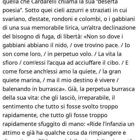
quella che Cardarelli chiama la sua “deserta
poesia”. Sotto quei cieli azzurri e straziati in cui
svariano, d’estate, rondoni e colombi, o i gabbiani
di una sua memorabile lirica, un’altra declinazione
del bisogno di fuga, di libertà: «Non so dove i
gabbiani abbiano il nido, / ove trovino pace. / Io
son come loro, / in perpetuo volo. / La vita la
sfioro / com’essi l’acqua ad acciuffare il cibo. / E
come forse anch’essi amo la quiete, / la gran
quiete marina, / ma il mio destino è vivere /
balenando in burrasca». Già, la perpetua burrasca
della sua vita: che gli lasciò, irreparabile, il
sentimento che tutto si fosse svolto troppo
rapidamente, che tutto gli fosse troppo
rapidamente sfuggito di mano: «Ride l’infanzia un
attimo e già ha qualche cosa da rimpiangere e