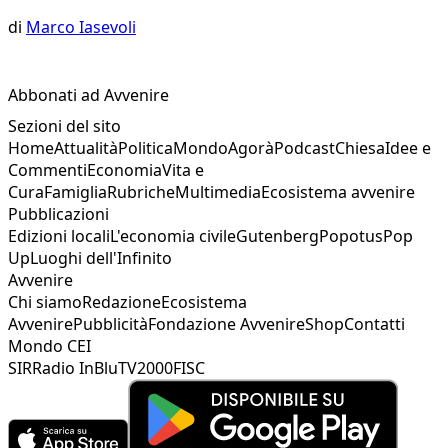
di
Marco Iasevoli
Abbonati ad Avvenire
Sezioni del sito
Home
Attualità
Politica
Mondo
Agorà
Podcast
Chiesa
Idee e
Commenti
Economia
Vita e
Cura
Famiglia
Rubriche
Multimedia
Ecosistema avvenire
Pubblicazioni
Edizioni locali
L'economia civile
Gutenberg
Popotus
Pop
Up
Luoghi dell'Infinito
Avvenire
Chi siamo
Redazione
Ecosistema
Avvenire
Pubblicità
Fondazione Avvenire
Shop
Contatti
Mondo CEI
SIR
Radio InBlu
TV2000
FISC