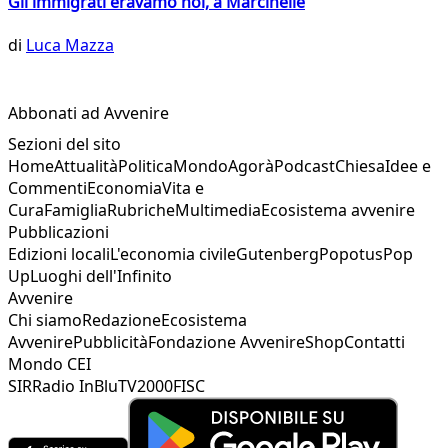
Gli immigrati eravamo noi, a Marcinelle
di
Luca Mazza
Abbonati ad Avvenire
Sezioni del sito
Home
Attualità
Politica
Mondo
Agorà
Podcast
Chiesa
Idee e
Commenti
Economia
Vita e
Cura
Famiglia
Rubriche
Multimedia
Ecosistema avvenire
Pubblicazioni
Edizioni locali
L'economia civile
Gutenberg
Popotus
Pop
Up
Luoghi dell'Infinito
Avvenire
Chi siamo
Redazione
Ecosistema
Avvenire
Pubblicità
Fondazione Avvenire
Shop
Contatti
Mondo CEI
SIR
Radio InBlu
TV2000
FISC