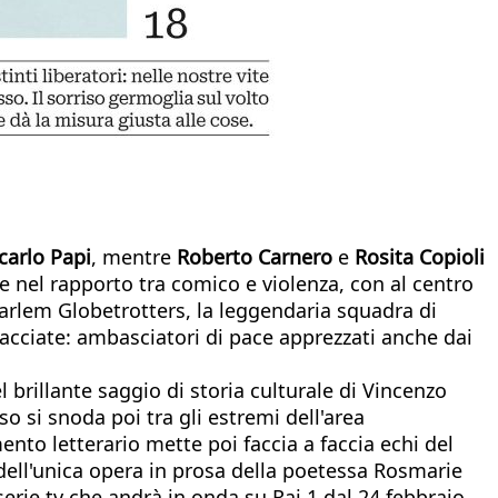
carlo Papi
, mentre
Roberto Carnero
e
Rosita Copioli
e nel rapporto tra comico e violenza, con al centro
arlem Globetrotters, la leggendaria squadra di
acciate: ambasciatori di pace apprezzati anche dai
 brillante saggio di storia culturale di Vincenzo
o si snoda poi tra gli estremi dell'area
nto letterario mette poi faccia a faccia echi del
dell'unica opera in prosa della poetessa Rosmarie
serie tv che andrà in onda su Rai 1 dal 24 febbraio.