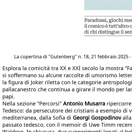
La copertina di "Gutenberg" n. 18, 21 febbraio 2025 - 
Esplora la comicità tra XX e XXI secolo la mostra "
si soffermano su alcune raccolte di umorismo lett
la figura di Joker riletta con le categorie antropolog
pallacanestro che continua a girare il mondo per la
papi.
Nella sezione "Percorsi"
Antonio Musarra
ripercorre
Tedesco: da persecutore dei cristiani a esempio di v
mediterranea, dalla Sofia di
Georgi Gospodinov
alla
passato tedesco, con il memoir di Uwe Timm recen
Waldrop. In chiusura, due suggerimenti legati al belca