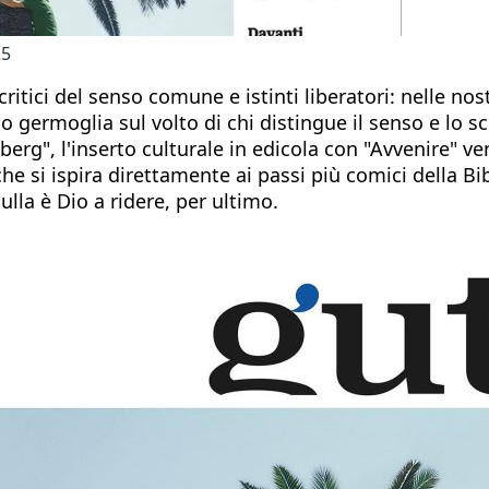
25
critici del senso comune e istinti liberatori: nelle nos
iso germoglia sul volto di chi distingue il senso e lo 
erg", l'inserto culturale in edicola con "Avvenire" ve
he si ispira direttamente ai passi più comici della Bib
lla è Dio a ridere, per ultimo.