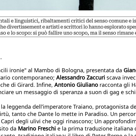
-
Facili ironie" al Mambo di Bologna, presentata da
Gian
erario contemporaneo;
Alessandro Zaccuri
scava invec
iche di Girard. Infine,
Antonio Giuliano
racconta gli H
nciare un messaggio di speranza a suon di gag e schi
 la leggenda dell’imperatore Traiano, protagonista del
irtù, tanto che Dante lo mette in Paradiso. Un percors
 Capri degli ulivi che oggi rinascono; Un approfondime
sito da
Marino Freschi
e la prima traduzione italiana 
nto, tradizione italiana: il libro di Peter Berne e la 