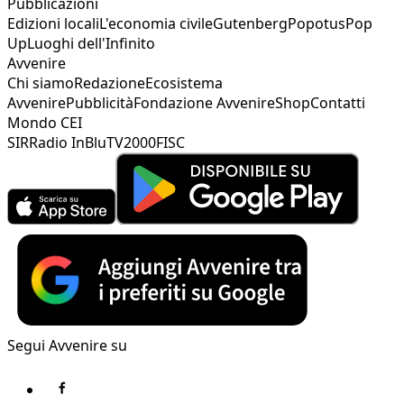
Pubblicazioni
Edizioni locali
L'economia civile
Gutenberg
Popotus
Pop
Up
Luoghi dell'Infinito
Avvenire
Chi siamo
Redazione
Ecosistema
Avvenire
Pubblicità
Fondazione Avvenire
Shop
Contatti
Mondo CEI
SIR
Radio InBlu
TV2000
FISC
Segui Avvenire su