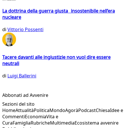
La dottrina della guerra giusta insostenibile nell’era
nucleare
di
Vittorio Possenti
Tacere davanti alle ingiustizie non vuol dire essere
neutrali
di
Luigi Ballerini
Abbonati ad Avvenire
Sezioni del sito
Home
Attualità
Politica
Mondo
Agorà
Podcast
Chiesa
Idee e
Commenti
Economia
Vita e
Cura
Famiglia
Rubriche
Multimedia
Ecosistema avvenire