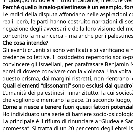
Perché quello israelo-palestinese è un esempio, forse
Le radici della disputa affondano nelle aspirazioni 
reali, però, le parti hanno costruito narrazioni di so
negazione degli avversari e della loro visione del mon
concentro la mia ricerca – ma anche per i palestine
Che cosa intende?
Gli eventi cruenti si sono verificati e si verificano 
credenze collettive. Il cosiddetto repertorio socio-
convincere gli israeliani, per parafrasare Benjamin 
ebrei di dovere convivere con la violenza. Una volta 
questo prisma, dai margini ristretti, non rientrano 
Quali elementi “dissonanti” sono esclusi dal quadro
L’umanità dei palestinesi, innanzitutto, la cui socie
che vogliono e meritano la pace. In secondo luogo, 
Come si riesce a tenere fuori questi fattori potenzi
Ho individuato una serie di barriere socio-psicologic
La principale è il rifiuto di rinunciare a “Giudea e 
promessa”. Si tratta di un 20 per cento degli ebrei is