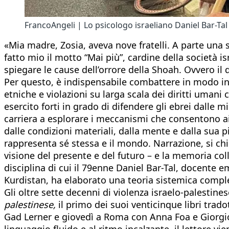
FrancoAngeli | Lo psicologo israeliano Daniel Bar-Tal
«Mia madre, Zosia, aveva nove fratelli. A parte una s
fatto mio il motto “Mai più”, cardine della società i
spiegare le cause dell’orrore della Shoah. Ovvero il
Per questo, è indispensabile combattere in modo inco
etniche e violazioni su larga scala dei diritti umani
esercito forti in grado di difendere gli ebrei dalle 
carriera a esplorare i meccanismi che consentono ai 
dalle condizioni materiali, dalla mente e dalla sua 
rappresenta sé stessa e il mondo. Narrazione, si chi
visione del presente e del futuro – e la memoria colle
disciplina di cui il 79enne Daniel Bar-Tal, docente e
Kurdistan, ha elaborato una teoria sistemica comples
Gli oltre sette decenni di violenza israelo-palestin
palestinese,
il primo dei suoi venticinque libri trado
Gad Lerner e giovedì a Roma con Anna Foa e Giorgio G
linguaggio fluido e al ritmo incalzante, il lettore vie