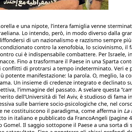
orella e una nipote, l’intera famiglia venne sterminat
sraeliana. Lo intendo, però, in modo diverso dalla gra
 diffondersi di un nazionalismo e razzismo sempre più 
ndizionato contro la xenofobia, lo sciovinismo, il fa
 contro cui è indispensabile combattere. Per Israele, i
minacce. Fino a trasformare il Paese in una Sparta con
conflitti di protrarsi a tempo indeterminato. Veri e 
più potente manifestazione: la parola. O, meglio, la c
ama. Un insieme di credenze integrato e declinato su d
ttiva, l’immagine del passato. A svelare questa “camici
merito dell’Università di Tel Aviv, è studioso di fama 
siva sulle barriere socio-psicologiche che, nel corso
ese ne costituiscono il paradigma, come afferma in
La 
tto in italiano e pubblicato da FrancoAngeli (pagine 4
omel. Il saggio sottopone il Paese a una sorta di sedu
ne catapultato. Fino a penetrare gli abissi profondi del