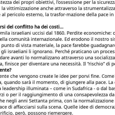
ezza dei propri obiettivi, l’ossessione per la sicurezza
la vittimizzazione anche attraverso la strumentalizz
nte al pericolo esterno, la trasfor-mazione della pace 
i del conflitto ha dei costi...
mila israeliani uccisi dal 1860. Perdite economiche: qu
ella comunità internazionale. Ed erodono il nostro s
al punto di vista materiale, la pace farebbe guadagnare
re gli israeliani li ignorano. Perché praticano un proce
ndare avanti lo normalizzano attraverso una socializza
ta, finisce per diventare una necessità. Il “rischio” d
ente?
mente che vengono create le idee per porvi fine. Come 
ta, quando sarà il momento, di giungere alla pace. L
a leadership illuminata – come in Sudafrica - o dal bas
rzi o per il raggiungimento di una consapevolezza da e
he negli anni Settanta prima, con la normalizzazione c
ce di affacciarsi sulla scena. Quelle idee di democrazi
rificio, però, possono riemergere.