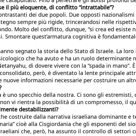
 il più eloquente, di conflitto “intrattabile”?
contrastanti dei due popoli. Due opposti nazionalismi 
stegno sempre più rigide, trincerandosi nelle rispettiv
do. Molto del conflitto, dunque, “si crea ed esiste nel
si. Smontare quest’armatura cognitiva è fondamentale
e hanno segnato la storia dello Stato di Israele. La lor
psicologico che ha avuto e ha un ruolo determinante ne
Netanyahu, di dovere vivere con la “spada in mano”. È 
consolidato, però, è diventato la lente principale att
le nuove informazioni necessarie per costruire un altr
?
tà è uno specchio della nostra. Ci sono gli estremisti
non vi rientra la possibilità di un compromesso, il 
almente destabilizzanti?
he costruite dalla narrativa israeliana dominante e te
Samaria” cioè alla Cisgiordania che gli esponenti del s
raeliani che, però, ha assunto il controllo di settori c