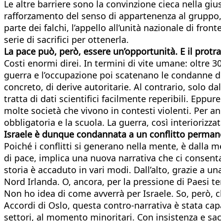
Le altre barriere sono la convinzione cieca nella giust
rafforzamento del senso di appartenenza al gruppo, 
parte dei falchi, l’appello all’unità nazionale di fro
serie di sacrifici per ottenerla.
La pace può, però, essere un’opportunità. E il protrars
Costi enormi direi. In termini di vite umane: oltre 30
guerra e l’occupazione poi scatenano le condanne d
concreto, di derive autoritarie. Al contrario, solo d
tratta di dati scientifici facilmente reperibili. Eppu
molte società che vivono in contesti violenti. Per a
obbligatoria e la scuola. La guerra, così interiorizza
Israele è dunque condannata a un conflitto perman
Poiché i conflitti si generano nella mente, è dalla 
di pace, implica una nuova narrativa che ci consen
storia è accaduto in vari modi. Dall’alto, grazie a un
Nord Irlanda. O, ancora, per la pressione di Paesi te
Non ho idea di come avverrà per Israele. So, però, c
Accordi di Oslo, questa contro-narrativa è stata capa
settori, al momento minoritari. Con insistenza e sac