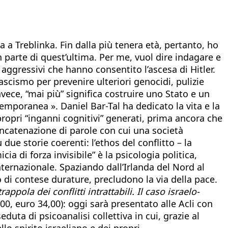
a a Treblinka. Fin dalla più tenera età, pertanto, ho
n parte di quest’ultima. Per me, vuol dire indagare e
aggressivi che hanno consentito l’ascesa di Hitler.
scismo per prevenire ulteriori genocidi, pulizie
nvece, “mai più” significa costruire uno Stato e un
temporanea ». Daniel Bar-Tal ha dedicato la vita e la
propri “inganni cognitivi” generati, prima ancora che
oncatenazione di parole con cui una società
ue storie coerenti: l’ethos del conflitto – la
a di forza invisibile” è la psicologia politica,
internazionale. Spaziando dall’Irlanda del Nord al
 di contese durature, precludono la via della pace.
trappola dei conflitti intrattabili. Il caso israelo-
00, euro 34,00): oggi sarà presentato alle Acli con
ta di psicoanalisi collettiva in cui, grazie al
lo spirito israeliano e dei propri.