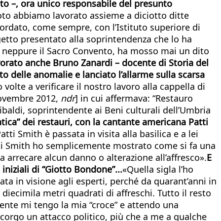
oto –, ora unico responsabile del presunto
oto abbiamo lavorato assieme a diciotto ditte
oncordato, come sempre, con l’Istituto superiore di
getto presentato alla soprintendenza che lo ha
o, neppure il Sacro Convento, ha mosso mai un dito
avorato anche Bruno Zanardi – docente di Storia del
to delle anomalie e lanciato l’allarme sulla scarsa
volte a verificare il nostro lavoro alla cappella di
ovembre 2012,
ndr
] in cui affermava: “Restauro
ibaldi, soprintendente ai Beni culturali dell’Umbria
tica” dei restauri, con la cantante americana Patti
ti Smith è passata in visita alla basilica e a lei
atti Smith ho semplicemente mostrato come si fa una
a arrecare alcun danno o alterazione all’affresco».
E
niziali di “Giotto Bondone”...
«Quella sigla l’ho
a in visione agli esperti, perché da quarant’anni in
diecimila metri quadrati di affreschi. Tutto il resto
nte mi tengo la mia “croce” e attendo una
scorgo un attacco politico, più che a me a qualche