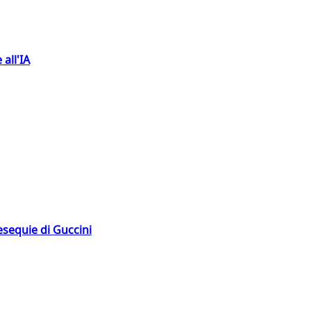
 all'IA
esequie di Guccini