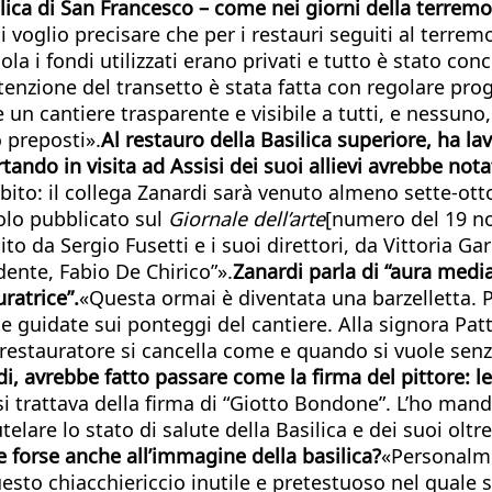
silica di San Francesco – come nei giorni della terrem
oglio precisare che per i restauri seguiti al terrem
cola i fondi utilizzati erano privati e tutto è stato c
enzione del transetto è stata fatta con regolare pro
un cantiere trasparente e visibile a tutti, e nessun
o preposti».
Al restauro della Basilica superiore, ha l
tando in visita ad Assisi dei suoi allievi avrebbe nota
bito: il collega Zanardi sarà venuto almeno sette-otto 
colo pubblicato sul
Giornale dell’arte
[numero del 19 n
 da Sergio Fusetti e i suoi direttori, da Vittoria Gar
dente, Fabio De Chirico”».
Zanardi parla di “aura media
ratrice”.
«Questa ormai è diventata una barzelletta. Pat
te guidate sui ponteggi del cantiere. Alla signora P
 restauratore si cancella come e quando si vuole senz
 avrebbe fatto passare come la firma del pittore: le i
trattava della firma di “Giotto Bondone”. L’ho mandat
are lo stato di salute della Basilica e dei suoi oltre 
e forse anche all’immagine della basilica?
«Personalme
esto chiacchiericcio inutile e pretestuoso nel quale 