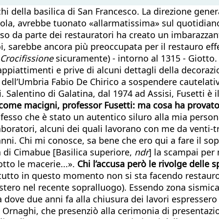
eschi della basilica di San Francesco. La direzione gener
ppola, avrebbe tuonato «allarmatissima» sul quotidia
so da parte dei restauratori ha creato un imbarazzante
 sarebbe ancora più preoccupata per il restauro effett
Crocifissione
sicuramente) - intorno al 1315 - Giotto.
appiattimenti e prive di alcuni dettagli della decoraz
 dell’Umbria Fabio De Chirico a sospendere cautelativ
 Salentino di Galatina, dal 1974 ad Assisi, Fusetti è il
come macigni, professor Fusetti: ma cosa ha provato
onfesso che è stato un autentico siluro alla mia perso
aboratori, alcuni dei quali lavorano con me da venti-tr
i. Chi mi conosce, sa bene che ero qui a fare il sopr
a di Cimabue [Basilica superiore,
ndr
] la scampai per 
tto le macerie...».
Chi l’accusa però le rivolge delle 
tutto in questo momento non si sta facendo restauro
ro nel recente sopralluogo). Essendo zona sismica, il r
 dove due anni fa alla chiusura dei lavori espressero 
nzo Ornaghi, che presenziò alla cerimonia di presentazi