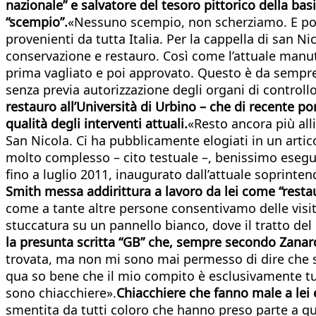
nazionale” e salvatore del tesoro pittorico della ba
“scempio”.
«Nessuno scempio, non scherziamo. E poi v
provenienti da tutta Italia. Per la cappella di san Ni
conservazione e restauro. Così come l’attuale manut
prima vagliato e poi approvato. Questo è da sempre 
senza previa autorizzazione degli organi di controll
restauro all’Università di Urbino – che di recente por
qualità degli interventi attuali.
«Resto ancora più alli
San Nicola. Ci ha pubblicamente elogiati in un arti
molto complesso – cito testuale –, benissimo eseguito
fino a luglio 2011, inaugurato dall’attuale soprinten
Smith messa addirittura a lavoro da lei come “restau
come a tante altre persone consentivamo delle visi
stuccatura su un pannello bianco, dove il tratto del
la presunta scritta “GB” che, sempre secondo Zanardi,
trovata, ma non mi sono mai permesso di dire che si 
qua so bene che il mio compito è esclusivamente tutel
sono chiacchiere».
Chiacchiere che fanno male a lei 
smentita da tutti coloro che hanno preso parte a qu