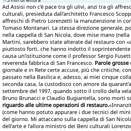
Ad Assisi non c’è pace tra gli ulivi, anzi tra gli affr
culturali, presieduta dall’architetto Francesco Sco
affreschi di Pietro Lorenzetti la manutenzione in cor
Tomaso Montanari. La stessa direzione generale, poi,
nella cappella di San Nicola, dove mise mano (nella
Martini, sarebbero state alterate dal restauro con «
piuttosto forti, che hanno indotto il soprintendente
causa un’istituzione come il professor Sergio Fusetti.
reverenda fabbrica di San Francesco.
Parole grosse 
giornale e in Rete certe accuse, più che critiche, c
passato nella Basilica e, adesso, ai miei cinque coll
seconda casa, la custodisco con amore da quarant’ann
settembre del 1997, quando sotto il crollo della vel
Bruno Brunacci e Claudio Bugiantella, sono morti so
riguardo alle ultime operazioni di restauro.
«Innanzi
(come hanno potuto appurare i due tecnici del ministe
del giorno. Mi attaccano sulla cappella di San Nicola
dell’arte e l’allora ministro dei Beni culturali Lore