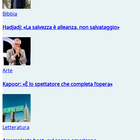
Bibbia
Hadjadj: «La salvezza è alleanza, non salvataggio»
Arte
Kapoor: «È lo spettatore che completa l’opera»
Letteratura