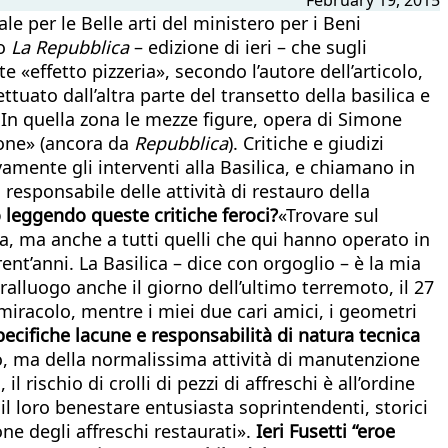
ale per le Belle arti del ministero per i Beni
no
La Repubblica
– edizione di ieri – che sugli
 «effetto pizzeria», secondo l’autore dell’articolo,
uato dall’altra parte del transetto della basilica e
 In quella zona le mezze figure, opera di Simone
ione» (ancora da
Repubblica
). Critiche e giudizi
amente gli interventi alla Basilica, e chiamano in
 responsabile delle attività di restauro della
 leggendo queste critiche feroci?
«Trovare sul
na, ma anche a tutti quelli che qui hanno operato in
ent’anni. La Basilica – dice con orgoglio – è la mia
alluogo anche il giorno dell’ultimo terremoto, il 27
miracolo, mentre i miei due cari amici, i geometri
specifiche lacune e responsabilità di natura tecnica
, ma della normalissima attività di manutenzione
ischio di crolli di pezzi di affreschi è all’ordine
il loro benestare entusiasta soprintendenti, storici
one degli affreschi restaurati».
Ieri Fusetti “eroe