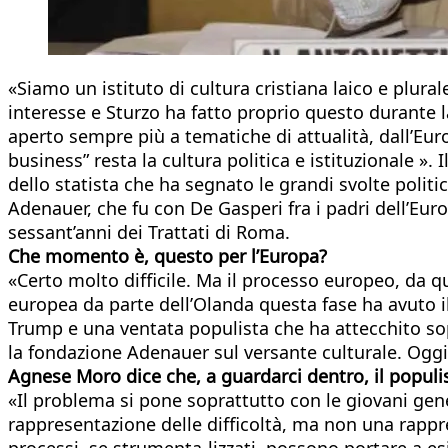
«Siamo un istituto di cultura cristiana laico e plura
interesse e Sturzo ha fatto proprio questo durante la
aperto sempre più a tematiche di attualità, dall’Eur
business” resta la cultura politica e istituzionale ».
dello statista che ha segnato le grandi svolte politi
Adenauer, che fu con De Gasperi fra i padri dell’Eur
sessant’anni dei Trattati di Roma.
Che momento è, questo per l’Europa?
«Certo molto difficile. Ma il processo europeo, da 
europea da parte dell’Olanda questa fase ha avuto il
Trump e una ventata populista che ha attecchito so
la fondazione Adenauer sul versante culturale. Ogg
Agnese Moro dice che, a guardarci dentro, il popul
«Il problema si pone soprattutto con le giovani gene
rappresentazione delle difficoltà, ma non una rappr
processi, se strumenta-lizzati, possono portare a esi