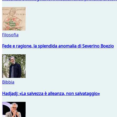
Filosofia
Fede e ragione, la splendida anomalia di Severino Boezio
Bibbia
Hadjadj: «La salvezza è alleanza, non salvataggio»