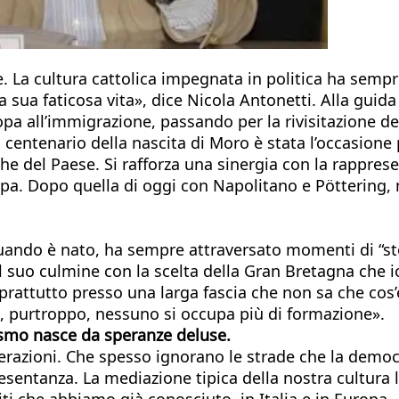
le. La cultura cattolica impegnata in politica ha semp
 sua faticosa vita», dice Nicola Antonetti. Alla guida
opa all’immigrazione, passando per la rivisitazione de
 Il centenario della nascita di Moro è stata l’occasion
che del Paese. Si rafforza una sinergia con la rappres
opa. Dopo quella di oggi con Napolitano e Pöttering, 
quando è nato, ha sempre attraversato momenti di “st
 suo culmine con la scelta della Gran Bretagna che io
prattutto presso una larga fascia che non sa che cos
i, purtroppo, nessuno si occupa più di formazione».
ismo nasce da speranze deluse.
razioni. Che spesso ignorano le strade che la democraz
esentanza. La mediazione tipica della nostra cultura 
ti che abbiamo già conosciuto, in Italia e in Europa.