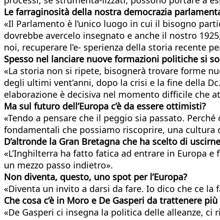
Le farraginosità della nostra democrazia parlament
«Il Parlamento è l’unico luogo in cui il bisogno part
dovrebbe avercelo insegnato e anche il nostro 1925, si
noi, recuperare l’e- sperienza della storia recente pe
Spesso nel lanciare nuove formazioni politiche si so
«La storia non si ripete, bisognerà trovare forme nu
degli ultimi vent’anni, dopo la crisi e la fine dell
elaborazione è decisiva nel momento difficile che a
Ma sul futuro dell’Europa c’è da essere ottimisti?
«Tendo a pensare che il peggio sia passato. Perché 
fondamentali che possiamo riscoprire, una cultura d
D’altronde la Gran Bretagna che ha scelto di uscirne
«L’Inghilterra ha fatto fatica ad entrare in Europa 
un mezzo passo indietro».
Non diventa, questo, uno spot per l’Europa?
«Diventa un invito a darsi da fare. Io dico che ce la
Che cosa c’è in Moro e De Gasperi da trattenere più d
«De Gasperi ci insegna la politica delle alleanze, ci