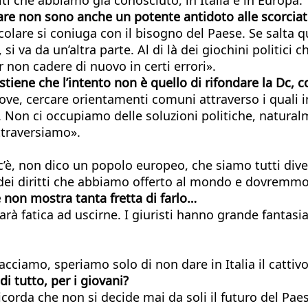
are non sono anche un potente antidoto alle scorcia
icolare si coniuga con il bisogno del Paese. Se salta 
 va da un’altra parte. Al di là dei giochini politici c
r non cadere di nuovo in certi errori».
stiene che l’intento non è quello di rifondare la Dc,
ove, cercare orientamenti comuni attraverso i quali i
a Dc. Non ci occupiamo delle soluzioni politiche, natu
ttraversiamo».
c’è, non dico un popolo europeo, che siamo tutti div
ei diritti che abbiamo offerto al mondo e dovremmo o
 non mostra tanta fretta di
farlo…
e farà fatica ad uscirne. I giuristi hanno grande fant
 facciamo, speriamo solo di non dare in Italia il catti
i tutto, per i giovani?
 ricorda che non si decide mai da soli il futuro del Pa