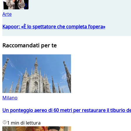
Arte
Kapoor: «È lo spettatore che completa l’opera»
Raccomandati per te
Milano
Un ponteggio aereo di 60 metri per restaurare il tiburio 
1 min di lettura