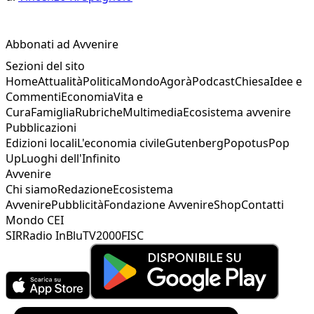
Abbonati ad Avvenire
Sezioni del sito
Home
Attualità
Politica
Mondo
Agorà
Podcast
Chiesa
Idee e
Commenti
Economia
Vita e
Cura
Famiglia
Rubriche
Multimedia
Ecosistema avvenire
Pubblicazioni
Edizioni locali
L'economia civile
Gutenberg
Popotus
Pop
Up
Luoghi dell'Infinito
Avvenire
Chi siamo
Redazione
Ecosistema
Avvenire
Pubblicità
Fondazione Avvenire
Shop
Contatti
Mondo CEI
SIR
Radio InBlu
TV2000
FISC