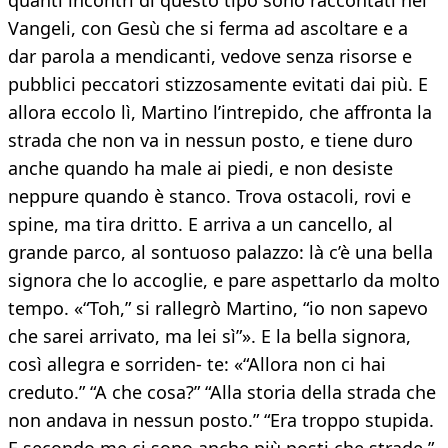
quanti incontri di questo tipo sono raccontati nei
Vangeli, con Gesù che si ferma ad ascoltare e a
dar parola a mendicanti, vedove senza risorse e
pubblici peccatori stizzosamente evitati dai più. E
allora eccolo lì, Martino l’intrepido, che affronta la
strada che non va in nessun posto, e tiene duro
anche quando ha male ai piedi, e non desiste
neppure quando è stanco. Trova ostacoli, rovi e
spine, ma tira dritto. E arriva a un cancello, al
grande parco, al sontuoso palazzo: là c’è una bella
signora che lo accoglie, e pare aspettarlo da molto
tempo. «“Toh,” si rallegrò Martino, “io non sapevo
che sarei arrivato, ma lei sì”». E la bella signora,
così allegra e sorriden- te: «“Allora non ci hai
creduto.” “A che cosa?” “Alla storia della strada che
non andava in nessun posto.” “Era troppo stupida.