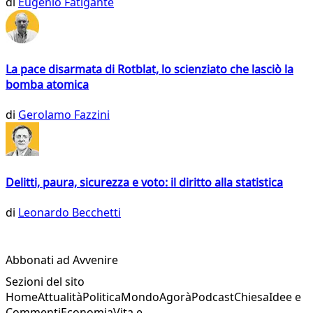
di
Eugenio Fatigante
La pace disarmata di Rotblat, lo scienziato che lasciò la
bomba atomica
di
Gerolamo Fazzini
Delitti, paura, sicurezza e voto: il diritto alla statistica
di
Leonardo Becchetti
Abbonati ad Avvenire
Sezioni del sito
Home
Attualità
Politica
Mondo
Agorà
Podcast
Chiesa
Idee e
Commenti
Economia
Vita e