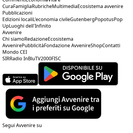
Cura
Famiglia
Rubriche
Multimedia
Ecosistema avvenire
Pubblicazioni
Edizioni locali
L'economia civile
Gutenberg
Popotus
Pop
Up
Luoghi dell'Infinito
Avvenire
Chi siamo
Redazione
Ecosistema
Avvenire
Pubblicità
Fondazione Avvenire
Shop
Contatti
Mondo CEI
SIR
Radio InBlu
TV2000
FISC
Segui Avvenire su