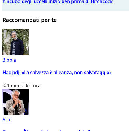
L’incubo degli uccelli iniziò ben prima di Hitchcock
Raccomandati per te
Bibbia
Hadjadj: «La salvezza è alleanza, non salvataggio»
1 min di lettura
Arte