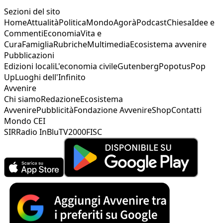
Sezioni del sito
Home
Attualità
Politica
Mondo
Agorà
Podcast
Chiesa
Idee e
Commenti
Economia
Vita e
Cura
Famiglia
Rubriche
Multimedia
Ecosistema avvenire
Pubblicazioni
Edizioni locali
L'economia civile
Gutenberg
Popotus
Pop
Up
Luoghi dell'Infinito
Avvenire
Chi siamo
Redazione
Ecosistema
Avvenire
Pubblicità
Fondazione Avvenire
Shop
Contatti
Mondo CEI
SIR
Radio InBlu
TV2000
FISC