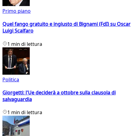
Primo piano
Quel fango gratuito e ingiusto di Bignami (FdI) su Oscar
Luigi Scalfaro
1 min di lettura
Politica
Giorgetti: l'Ue deciderà a ottobre sulla clausola di
salvaguardia
1 min di lettura