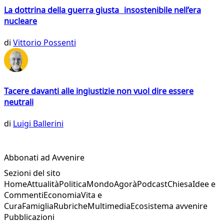
La dottrina della guerra giusta insostenibile nell’era
nucleare
di
Vittorio Possenti
Tacere davanti alle ingiustizie non vuol dire essere
neutrali
di
Luigi Ballerini
Abbonati ad Avvenire
Sezioni del sito
Home
Attualità
Politica
Mondo
Agorà
Podcast
Chiesa
Idee e
Commenti
Economia
Vita e
Cura
Famiglia
Rubriche
Multimedia
Ecosistema avvenire
Pubblicazioni