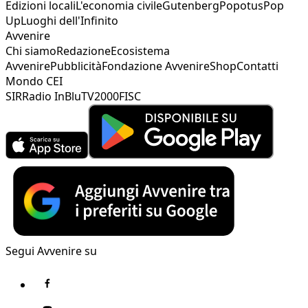
Edizioni locali
L'economia civile
Gutenberg
Popotus
Pop
Up
Luoghi dell'Infinito
Avvenire
Chi siamo
Redazione
Ecosistema
Avvenire
Pubblicità
Fondazione Avvenire
Shop
Contatti
Mondo CEI
SIR
Radio InBlu
TV2000
FISC
Segui Avvenire su