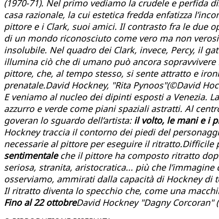
(1970-71). Nel primo vediamo la crudele e perfida dis
casa razionale, la cui estetica fredda enfatizza l’inc
pittore e i Clark, suoi amici. Il contrasto fra le d
di un mondo riconosciuto come vero ma non verosimi
insolubile. Nel quadro dei Clark, invece, Percy, il ga
illumina ciò che di umano può ancora sopravvivere nel
pittore, che, al tempo stesso, si sente attratto e 
prenatale.David Hockney, "Rita Pynoos"(©David Hoc
E veniamo al nucleo dei dipinti esposti a Venezia. L
azzurro e verde come piani spaziali astratti. Al cent
goveran lo sguardo dell’artista:
il volto, le mani e i p
Hockney traccia il contorno dei piedi del personaggio
necessarie al pittore per eseguire il ritratto.Difficil
sentimentale
che il pittore ha composto ritratto dopo 
seriosa, stranita, aristocratica... più che l’immagine
osserviamo, ammirati dalla capacità di Hockney di ten
Il ritratto diventa lo specchio che, come una macchina
Fino al 22 ottobre
David Hockney "Dagny Corcoran" 