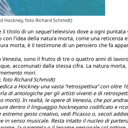
d Hockney, foto Richard Schmidt)
il titolo di un
sequel
televisivo dove a ogni puntata s
tto con l’idea della natura morta, come una reticenza e
atura morta, è il testimone di un pensiero che fa appar
 Venezia, sono il frutto di tre o quattro anni di lavor
dunque, accomunati dalla stessa cifra. La natura morta
memento mori.
 foto Richard Schmidt)
 dedica a Hockney una vasta “retrospettiva” con oltre 
rla di
antologiche
per gli artisti viventi e di
retrospett
morti). In realtà, le opere di Venezia, che poi andr
pure dentro il linguaggio hockneyano codificato e rico
 estremo gesto creativo, vedi Picasso o, secoli addie
e in senso musicale. Resta intatto il nucleo di partenz
l nome, la parentela o il legame personale col pittore,