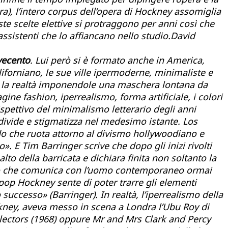
a), l’intero corpus dell’opera di Hockney assomiglia
te scelte elettive si protraggono per anni così che
assistenti che lo affiancano nello studio.David
ovecento
. Lui però si è formato anche in America,
aliforniano, le sue ville ipermoderne, minimaliste e
este la realtà imponendole una maschera lontana da
ne fashion, iperrealismo, forma artificiale, i colori
rispettivo del minimalismo letterario degli anni
ondivide e stigmatizza nel medesimo istante. Los
ndo che ruota attorno al divismo hollywoodiano e
». E Tim Barringer scrive che dopo gli inizi rivolti
alto della barricata e dichiara finita non soltanto la
ggio che comunica con l’uomo contemporaneo ormai
o pop Hockney sente di poter trarre gli elementi
 successo» (Barringer). In realtà, l’iperrealismo della
ckney, aveva messo in scena a Londra l’
Ubu
Roy
di
lectors
(1968) oppure
Mr and Mrs Clark and Percy