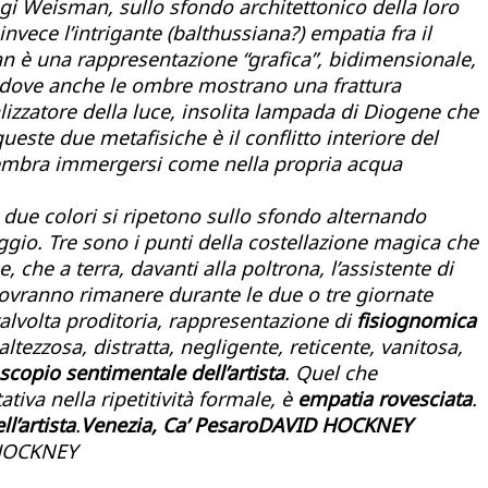
ugi Weisman, sullo sfondo architettonico della loro
invece l’intrigante (balthussiana?) empatia fra il
man è una rappresentazione “grafica”, bidimensionale,
o dove anche le ombre mostrano una frattura
alizzatore della luce, insolita lampada di Diogene che
ueste due metafisiche è il conflitto interiore del
, sembra immergersi come nella propria acqua
 due colori si ripetono sullo sfondo alternando
aggio. Tre sono i punti della costellazione magica che
 che a terra, davanti alla poltrona, l’assistente di
ì dovranno rimanere durante le due o tre giornate
, talvolta proditoria, rappresentazione di
fisiognomica
altezzosa, distratta, negligente, reticente, vanitosa,
scopio sentimentale dell’artista
. Quel che
iva nella ripetitività formale, è
empatia rovesciata
.
l’artista
.
Venezia, Ca’ Pesaro
DAVID HOCKNEY
 HOCKNEY