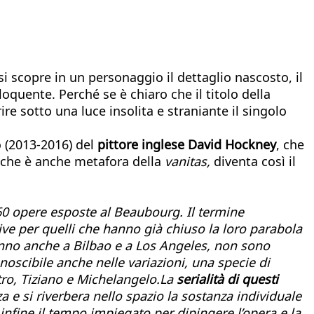
i scopre in un personaggio il dettaglio nascosto, il
loquente. Perché se è chiaro che il titolo della
ire sotto una luce insolita e straniante il singolo
o (2013-2016) del
pittore inglese David Hockney
, che
, che è anche metafora della
vanitas,
diventa così il
160 opere esposte al Beaubourg. Il termine
ive
per quelli che hanno già chiuso la loro parabola
anno anche a Bilbao e a Los Angeles, non sono
noscibile anche nelle variazioni, una specie di
tro, Tiziano e Michelangelo.La
serialità di questi
a e si riverbera nello spazio la sostanza individuale
 infine il tempo impiegato per dipingere l’opera e la