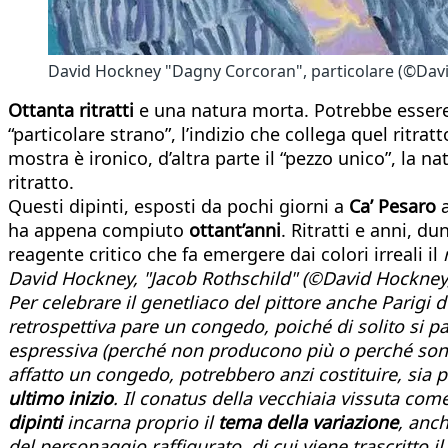
David Hockney "Dagny Corcoran", particolare (©Davi
Ottanta ritratti
e una natura morta. Potrebbe essere 
“particolare strano”, l’indizio che collega quel ritra
mostra è ironico, d’altra parte il “pezzo unico”, la n
ritratto.
Questi dipinti, esposti da pochi giorni a
Ca’ Pesaro
a
ha appena compiuto
ottant’anni
. Ritratti e anni, 
reagente critico che fa emergere dai colori irreali il
David Hockney, "Jacob Rothschild" (©David Hockney,
Per celebrare il genetliaco del pittore anche Parigi
retrospettiva pare un congedo, poiché di solito si pa
espressiva (perché non producono più o perché sono 
affatto un congedo, potrebbero anzi costituire, sia 
ultimo inizio
. Il
conatus
della vecchiaia vissuta come
dipinti
incarna proprio il
tema della variazione
, anch
del personaggio raffigurato, di cui viene trascritto i