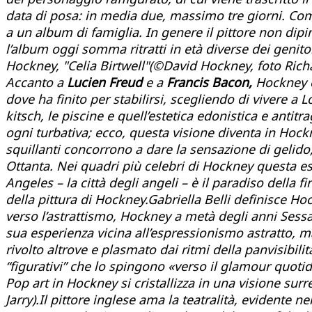
data di posa: in media due, massimo tre giorni. Come
a un album di famiglia. In genere il pittore non dipi
l’album oggi somma ritratti in età diverse dei genito
Hockney, "Celia Birtwell"(©David Hockney, foto Rich
Accanto a
Lucien Freud
e a
Francis Bacon,
Hockney 
dove ha finito per stabilirsi, scegliendo di vivere a 
kitsch, le piscine e quell’estetica edonistica e ant
ogni turbativa; ecco, questa visione diventa in Hock
squillanti concorrono a dare la sensazione di gelido,
Ottanta. Nei quadri più celebri di Hockney questa est
Angeles – la città degli angeli – è il paradiso del
della pittura di Hockney.Gabriella Belli definisce Hoc
verso l’astrattismo, Hockney a metà degli anni Sess
sua esperienza vicina all’espressionismo astratto,
rivolto altrove e plasmato dai ritmi della panvisibili
“figurativi” che lo spingono «verso il glamour quotidi
Pop art in Hockney si cristallizza in una visione su
Jarry).Il pittore inglese ama la teatralità, evidente