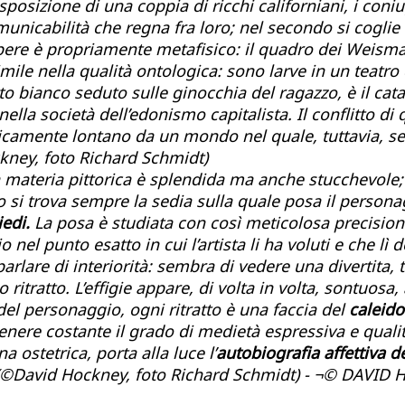
posizione di una coppia di ricchi californiani, i coni
omunicabilità che regna fra loro; nel secondo si coglie 
ue opere è propriamente metafisico: il quadro dei Weis
le nella qualità ontologica: sono larve in un teatr
tto bianco seduto sulle ginocchia del ragazzo, è il cat
la società dell’edonismo capitalista. Il conflitto di q
ironicamente lontano da un mondo nel quale, tuttavia
kney, foto Richard Schmidt)
a materia pittorica è splendida ma anche stucchevole;
ro si trova sempre la sedia sulla quale posa il person
iedi.
La posa è studiata con così meticolosa precisione,
 nel punto esatto in cui l’artista li ha voluti e che l
e parlare di interiorità: sembra di vedere una divertita
ritratto. L’effigie appare, di volta in volta, sontuosa, 
 del personaggio, ogni ritratto è una faccia del
caleido
ere costante il grado di medietà espressiva e qualitat
 ostetrica, porta alla luce l’
autobiografia affettiva del
(©David Hockney, foto Richard Schmidt) - ¬© DAVID