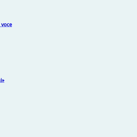
a voce
i»