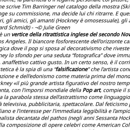
 scrive Tim Barringer nel catalogo della mostra (Skir
nge su commissione, ma decide lui chi ritrarre. E ques
ri, gli amici, gli amanti (Hockney è omosessuale), gli 
ard Schmidt) - ¬© Julie Green
è un
vertice della ritrattistica inglese del secondo N
Los Angeles. Il biancore fosforescente dell’orizzonte c
itragica dove il pop si sposa al decorativismo che riv
ney lo sfondo per una seduta “fotografica” dove immagi
 anaffettivo cattivo gusto. In un certo senso, è il cor
etica è la spia di una “
falsificazione
” che l’artista c
la finzione e dell’edonismo come materia prima del mo
kney «il più grande artista figurativo del nostro tempo
anta, con l’imporsi mondiale della
Pop art
, compie il s
 ma la parabola stessa dell’astrattismo come lingua
tà televisiva, pubblicitaria, spettacolare. Dal feticism
ano e l’interesse per l’immediata leggibilità e l’ampio
rrealista decantata del pathos (negli anni Sessanta Ho
 nella composizione di opere celebri come
American Col