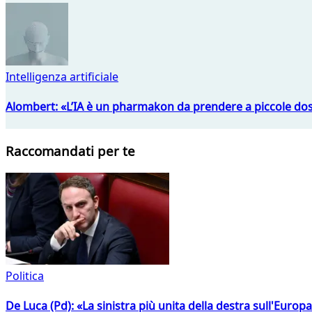
Intelligenza artificiale
Alombert: «L’IA è un pharmakon da prendere a piccole dos
Raccomandati per te
Politica
De Luca (Pd): «La sinistra più unita della destra sull'Europ