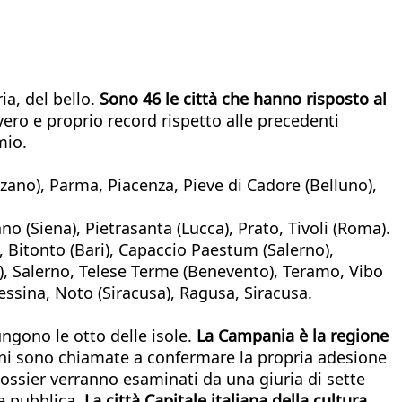
ia, del bello.
Sono 46 le città che hanno risposto al
ero e proprio record rispetto alle precedenti
mio.
zano), Parma, Piacenza, Pieve di Cadore (Belluno),
 (Siena), Pietrasanta (Lucca), Prato, Tivoli (Roma).
, Bitonto (Bari), Capaccio Paestum (Salerno),
rno), Salerno, Telese Terme (Benevento), Teramo, Vibo
ssina, Noto (Siracusa), Ragusa, Siracusa.
ungono le otto delle isole.
La Campania è la regione
ni sono chiamate a confermare la propria adesione
dossier verranno esaminati da una giuria di sette
e pubblica.
La città Capitale italiana della cultura