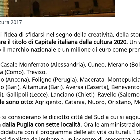
ltura 2017
l’idea di sfidarsi nel segno della creatività, della stor
 il titolo di Capitale italiana della cultura 2020.
Un v
io il marchio nazionale e un milione di euro come pre
, Casale Monferrato (Alessandria), Cuneo, Merano (Bol
a (Como), Treviso.
 (Ancona), Foligno (Perugia), Macerata, Montepulciano
lo (Bari), Altamura (Bari), Aversa (Caserta), Benevento
i), Gallipoli (Lecce), Lanciano (Chieti), Ravello (Sale
le sono otto:
Agrigento, Catania, Nuoro, Oristano, Me
si considerano le diciotto città del Sud a cui si aggi
a dalla Puglia con sette località.
Ora le amministrazio
idatura con il programma delle attività culturali. I 
eci finaliste da invitare a un incontro di presentazion