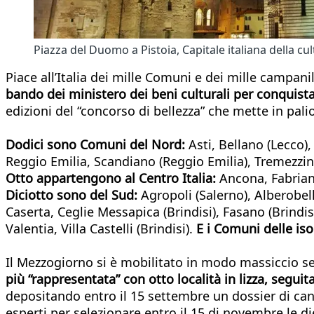
Piazza del Duomo a Pistoia, Capitale italiana della cu
Piace all’Italia dei mille Comuni e dei mille campanili 
bando dei ministero dei beni culturali per conquistare
edizioni del “concorso di bellezza” che mette in pal
Dodici sono Comuni del Nord:
Asti, Bellano (Lecco)
Reggio Emilia, Scandiano (Reggio Emilia), Tremezzin
Otto appartengono al Centro Italia:
Ancona, Fabriano
Diciotto sono del Sud:
Agropoli (Salerno), Alberobel
Caserta, Ceglie Messapica (Brindisi), Fasano (Brindis
Valentia, Villa Castelli (Brindisi).
E i Comuni delle iso
Il Mezzogiorno si è mobilitato in modo massiccio se 
più “rappresentata” con otto località in lizza, seguit
depositando entro il 15 settembre un dossier di cand
esperti per selezionare entro il 15 di novembre le di