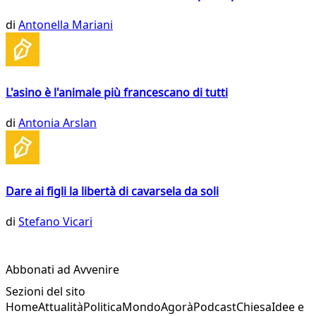
di
Antonella Mariani
L'asino è l'animale più francescano di tutti
di
Antonia Arslan
Dare ai figli la libertà di cavarsela da soli
di
Stefano Vicari
Abbonati ad Avvenire
Sezioni del sito
Home
Attualità
Politica
Mondo
Agorà
Podcast
Chiesa
Idee e