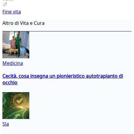
Fine vita
Altro di Vita e Cura
Medicina
Cecità, cosa insegna un pionieristico autotrapianto di
occhio
Sla