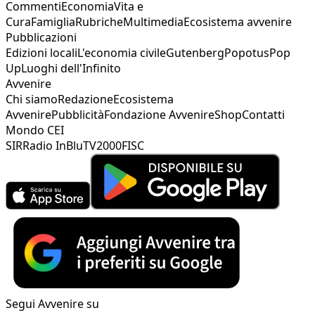
Commenti
Economia
Vita e
Cura
Famiglia
Rubriche
Multimedia
Ecosistema avvenire
Pubblicazioni
Edizioni locali
L'economia civile
Gutenberg
Popotus
Pop
Up
Luoghi dell'Infinito
Avvenire
Chi siamo
Redazione
Ecosistema
Avvenire
Pubblicità
Fondazione Avvenire
Shop
Contatti
Mondo CEI
SIR
Radio InBlu
TV2000
FISC
Segui Avvenire su