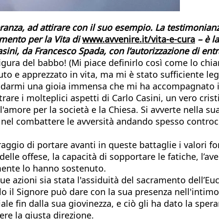
eranza, ad attirare con il suo esempio. La testimonian
mento per la Vita di
www.avvenire.it/vita-e-cura
– è la
Casini, da Francesco Spada, con l’autorizzazione di ent
igura del babbo! (Mi piace definirlo così come lo chia
 e apprezzato in vita, ma mi è stato sufficiente legg
er darmi una gioia immensa che mi ha accompagnato i
are i molteplici aspetti di Carlo Casini, un vero cri
l'amore per la società e la Chiesa. Si avverte nella su
 nel combattere le avversità andando spesso controcorr
raggio di portare avanti in queste battaglie i valori f
o delle offese, la capacità di sopportare le fatiche, l’
mente lo hanno sostenuto.
e azioni sia stata l'assiduità del sacramento dell’Eu
o il Signore può dare con la sua presenza nell'intimo d
e fin dalla sua giovinezza, e ciò gli ha dato la speran
re la giusta direzione.