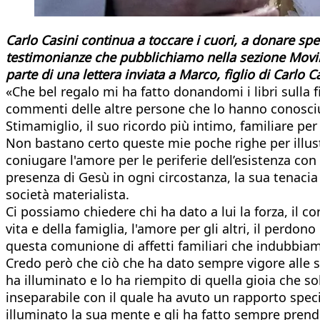
Carlo Casini continua a toccare i cuori, a donare sp
testimonianze che pubblichiamo nella sezione Movi
parte di una lettera inviata a Marco, figlio di Carlo 
«Che bel regalo mi ha fatto donandomi i libri sulla f
commenti delle altre persone che lo hanno conosciuto
Stimamiglio, il suo ricordo più intimo, familiare p
Non bastano certo queste mie poche righe per illustr
coniugare l'amore per le periferie dell’esistenza con 
presenza di Gesù in ogni circostanza, la sua tenacia
società materialista.
Ci possiamo chiedere chi ha dato a lui la forza, il co
vita e della famiglia, l'amore per gli altri, il perdon
questa comunione di affetti familiari che indubbia
Credo però che ciò che ha dato sempre vigore alle su
ha illuminato e lo ha riempito di quella gioia che sol
inseparabile con il quale ha avuto un rapporto special
illuminato la sua mente e gli ha fatto sempre prende