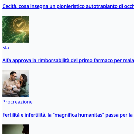
Cecità, cosa insegna un pionieristico autotrapianto di occ
Sla
Aifa approva la rimborsabilità del primo farmaco per malati
Procreazione
Fertilità e infertilità, la “magnifica humanitas” passa per l