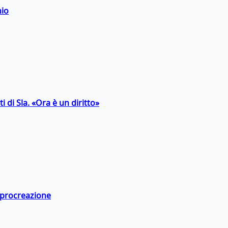
hio
 di Sla. «Ora è un diritto»
a procreazione