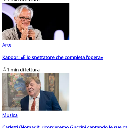
Arte
Kapoor: «È lo spettatore che completa l’opera»
1 min di lettura
Musica
Carletti (Nomadi): ricorderemo Guccini cantando le sue ca