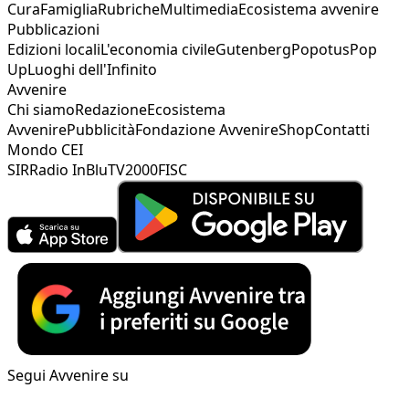
Cura
Famiglia
Rubriche
Multimedia
Ecosistema avvenire
Pubblicazioni
Edizioni locali
L'economia civile
Gutenberg
Popotus
Pop
Up
Luoghi dell'Infinito
Avvenire
Chi siamo
Redazione
Ecosistema
Avvenire
Pubblicità
Fondazione Avvenire
Shop
Contatti
Mondo CEI
SIR
Radio InBlu
TV2000
FISC
Segui Avvenire su