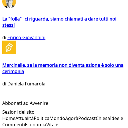
La "folla" ci riguarda, siamo chiamati a dare tutti noi
stessi
di
Enrico Giovannini
Marcinelle, se la memoria non diventa azione è solo una
cerimonia
di
Daniela Fumarola
Abbonati ad Avvenire
Sezioni del sito
Home
Attualità
Politica
Mondo
Agorà
Podcast
Chiesa
Idee e
Commenti
Economia
Vita e