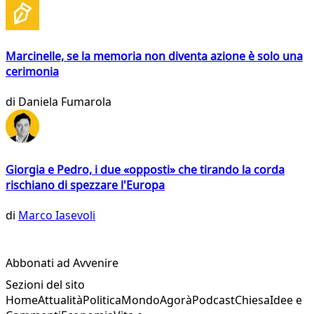
Marcinelle, se la memoria non diventa azione è solo una
cerimonia
di
Daniela Fumarola
Giorgia e Pedro, i due «opposti» che tirando la corda
rischiano di spezzare l'Europa
di
Marco Iasevoli
Abbonati ad Avvenire
Sezioni del sito
Home
Attualità
Politica
Mondo
Agorà
Podcast
Chiesa
Idee e