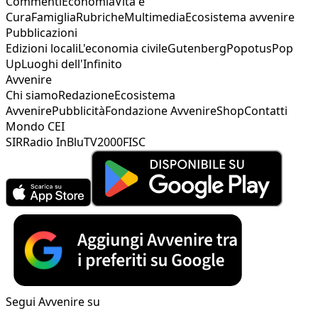
Commenti
Economia
Vita e
Cura
Famiglia
Rubriche
Multimedia
Ecosistema avvenire
Pubblicazioni
Edizioni locali
L'economia civile
Gutenberg
Popotus
Pop
Up
Luoghi dell'Infinito
Avvenire
Chi siamo
Redazione
Ecosistema
Avvenire
Pubblicità
Fondazione Avvenire
Shop
Contatti
Mondo CEI
SIR
Radio InBlu
TV2000
FISC
Segui Avvenire su