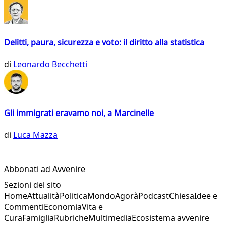
Delitti, paura, sicurezza e voto: il diritto alla statistica
di
Leonardo Becchetti
Gli immigrati eravamo noi, a Marcinelle
di
Luca Mazza
Abbonati ad Avvenire
Sezioni del sito
Home
Attualità
Politica
Mondo
Agorà
Podcast
Chiesa
Idee e
Commenti
Economia
Vita e
Cura
Famiglia
Rubriche
Multimedia
Ecosistema avvenire