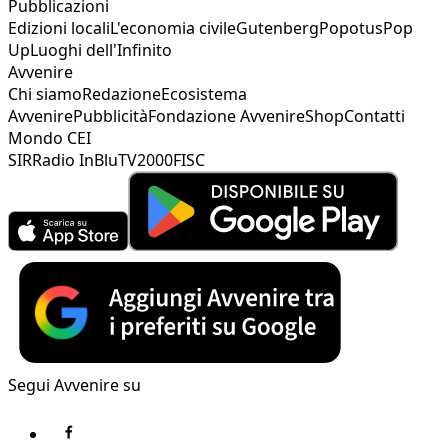
Pubblicazioni
Edizioni locali
L'economia civile
Gutenberg
Popotus
Pop
Up
Luoghi dell'Infinito
Avvenire
Chi siamo
Redazione
Ecosistema
Avvenire
Pubblicità
Fondazione Avvenire
Shop
Contatti
Mondo CEI
SIR
Radio InBlu
TV2000
FISC
Segui Avvenire su