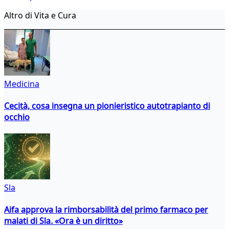
Altro di Vita e Cura
Medicina
Cecità, cosa insegna un pionieristico autotrapianto di
occhio
Sla
Aifa approva la rimborsabilità del primo farmaco per
malati di Sla. «Ora è un diritto»