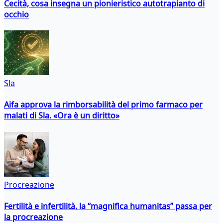
Cecità, cosa insegna un pionieristico autotrapianto di
occhio
Sla
Aifa approva la rimborsabilità del primo farmaco per
malati di Sla. «Ora è un diritto»
Procreazione
Fertilità e infertilità, la “magnifica humanitas” passa per
la procreazione