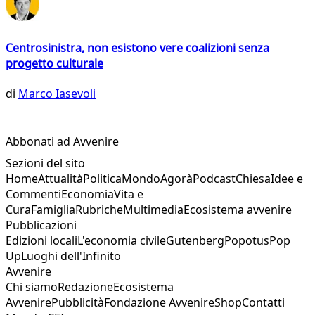
Centrosinistra, non esistono vere coalizioni senza
progetto culturale
di
Marco Iasevoli
Abbonati ad Avvenire
Sezioni del sito
Home
Attualità
Politica
Mondo
Agorà
Podcast
Chiesa
Idee e
Commenti
Economia
Vita e
Cura
Famiglia
Rubriche
Multimedia
Ecosistema avvenire
Pubblicazioni
Edizioni locali
L'economia civile
Gutenberg
Popotus
Pop
Up
Luoghi dell'Infinito
Avvenire
Chi siamo
Redazione
Ecosistema
Avvenire
Pubblicità
Fondazione Avvenire
Shop
Contatti