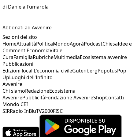
di
Daniela Fumarola
Abbonati ad Avvenire
Sezioni del sito
Home
Attualità
Politica
Mondo
Agorà
Podcast
Chiesa
Idee e
Commenti
Economia
Vita e
Cura
Famiglia
Rubriche
Multimedia
Ecosistema avvenire
Pubblicazioni
Edizioni locali
L'economia civile
Gutenberg
Popotus
Pop
Up
Luoghi dell'Infinito
Avvenire
Chi siamo
Redazione
Ecosistema
Avvenire
Pubblicità
Fondazione Avvenire
Shop
Contatti
Mondo CEI
SIR
Radio InBlu
TV2000
FISC