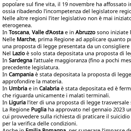
popolare sul fine vita, il 19 novembre ha affossato 
ossia ribadendo l’incompetenza del legislatore regi
Nelle altre regioni l’iter legislativo non è mai iniz
eterogenea.
In
Toscana
,
Valle d’Aosta
e in
Abruzzo
sono iniziate 
Nelle
Marche
, prima Regione ad applicare quanto p
una proposta di legge presentata da un consigliere 
Nel
Lazio
è solo stata depositata una proposta di leg
In
Sardegna
l’attuale maggioranza (fino a pochi mes
precedente legislatura.
In
Campania
è stata depositata la proposta di legge
approfondire la materia.
In
Umbria
e in
Calabria
è stata depositata ed è ferm
che riguarda unicamente i malati terminali.
In
Liguria
l’iter di una proposta di legge trasversale 
La Regione
Puglia
ha approvato nel gennaio 2023 una
cui provvedere sulla richiesta di praticare il suici
per la verifica delle condizioni.
Anche in
Emilia Romagna
, per superare l’impasse d