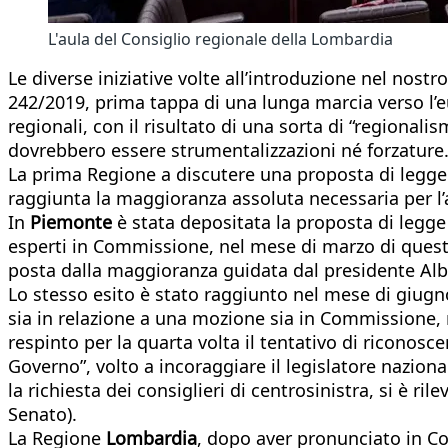
L'aula del Consiglio regionale della Lombardia
Le diverse iniziative volte all’introduzione nel nost
242/2019, prima tappa di una lunga marcia verso l’eu
regionali, con il risultato di una sorta di “regionali
dovrebbero essere strumentalizzazioni né forzature
La prima Regione a discutere una proposta di legge 
raggiunta la maggioranza assoluta necessaria per l
In
Piemonte
è stata depositata la proposta di legge 
esperti in Commissione, nel mese di marzo di quest’
posta dalla maggioranza guidata dal presidente Albert
Lo stesso esito è stato raggiunto nel mese di giug
sia in relazione a una mozione sia in Commissione, ne
respinto per la quarta volta il tentativo di riconosce
Governo”, volto a incoraggiare il legislatore nazion
la richiesta dei consiglieri di centrosinistra, si è 
Senato).
La Regione
Lombardia
, dopo aver pronunciato in Com