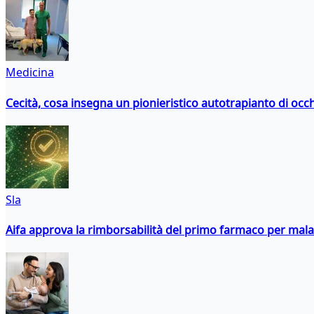
Medicina
Cecità, cosa insegna un pionieristico autotrapianto di occ
Sla
Aifa approva la rimborsabilità del primo farmaco per malati