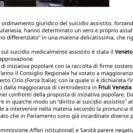
ro ordinamento giuridico del suicidio assistito, forzan
tanasia, hanno determinato un vero e proprio assalto a
smo differenziato” in una materia delicatissima, che ri
.
sul suicidio medicalmente assistito è stata il
Veneto
’approvazione.
di iniziativa popolare con la raccolta di firme sostenu
anno il Consiglio Regionale ha votato a maggioranza l
o Cirio (Forza Italia), con la quale si è dichiarata l
no dalla maggioranza di centrodestra in
Friuli Venezia
i confronti della proposta di iniziativa popolare. Da 
re in qualche modo un “diritto al suicidio assistito” a
ale a intervenire nella materia secondo la pronuncia d
rilevato che in Parlamento sono già incardinate diverse
missione Affari istituzionali e Sanità parere negativo