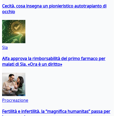
Cecità, cosa insegna un pionieristico autotrapianto di
occhio
Sla
Aifa approva la rimborsabilità del primo farmaco per
malati di Sla. «Ora è un diritto»
Procreazione
Fertilità e infertilità, la “magnifica humanitas” passa per