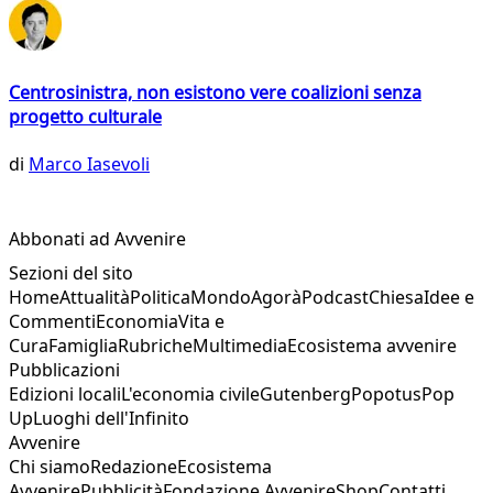
Centrosinistra, non esistono vere coalizioni senza
progetto culturale
di
Marco Iasevoli
Abbonati ad Avvenire
Sezioni del sito
Home
Attualità
Politica
Mondo
Agorà
Podcast
Chiesa
Idee e
Commenti
Economia
Vita e
Cura
Famiglia
Rubriche
Multimedia
Ecosistema avvenire
Pubblicazioni
Edizioni locali
L'economia civile
Gutenberg
Popotus
Pop
Up
Luoghi dell'Infinito
Avvenire
Chi siamo
Redazione
Ecosistema
Avvenire
Pubblicità
Fondazione Avvenire
Shop
Contatti