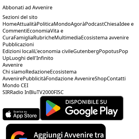
Abbonati ad Avvenire
Sezioni del sito
Home
Attualità
Politica
Mondo
Agorà
Podcast
Chiesa
Idee e
Commenti
Economia
Vita e
Cura
Famiglia
Rubriche
Multimedia
Ecosistema avvenire
Pubblicazioni
Edizioni locali
L'economia civile
Gutenberg
Popotus
Pop
Up
Luoghi dell'Infinito
Avvenire
Chi siamo
Redazione
Ecosistema
Avvenire
Pubblicità
Fondazione Avvenire
Shop
Contatti
Mondo CEI
SIR
Radio InBlu
TV2000
FISC