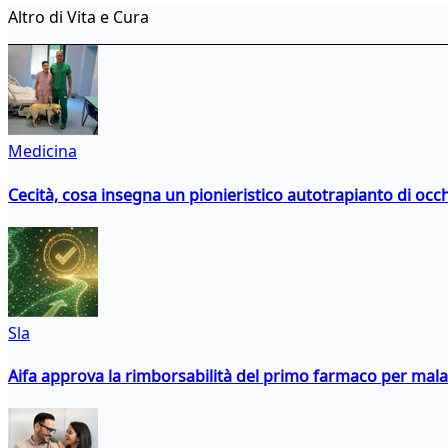
Altro di Vita e Cura
Medicina
Cecità, cosa insegna un pionieristico autotrapianto di occ
Sla
Aifa approva la rimborsabilità del primo farmaco per malati