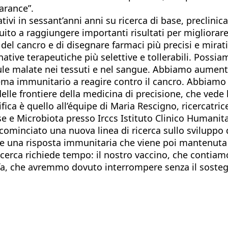
 arance”.
ivi in sessant’anni anni su ricerca di base, preclinica
ito a raggiungere importanti risultati per migliorare
 del cancro e di disegnare farmaci più precisi e mir
ative terapeutiche più selettive e tollerabili. Possi
ule malate nei tessuti e nel sangue. Abbiamo aumentat
ema immunitario a reagire contro il cancro. Abbiamo 
lle frontiere della medicina di precisione, che vede l’
ifica è quello all’équipe di Maria Rescigno, ricercatr
 e Microbiota presso Irccs Istituto Clinico Humanitas
cominciato una nuova linea di ricerca sullo sviluppo d
are una risposta immunitaria che viene poi mantenuta
erca richiede tempo: il nostro vaccino, che contiamo
i fa, che avremmo dovuto interrompere senza il sosteg