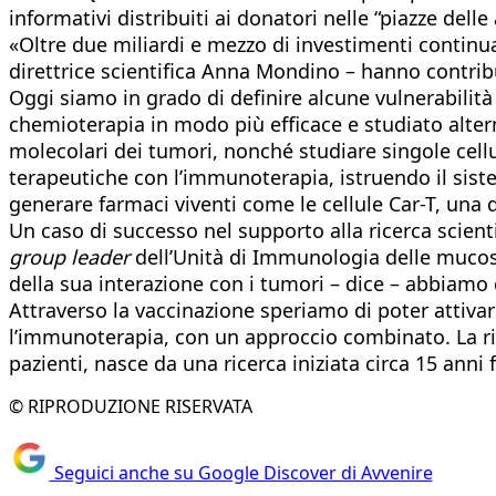
informativi distribuiti ai donatori nelle “piazze delle
«Oltre due miliardi e mezzo di investimenti continuat
direttrice scientifica Anna Mondino – hanno contribu
Oggi siamo in grado di definire alcune vulnerabilità
chemioterapia in modo più efficace e studiato altern
molecolari dei tumori, nonché studiare singole cell
terapeutiche con l’immunoterapia, istruendo il sist
generare farmaci viventi come le cellule Car-T, una de
Un caso di successo nel supporto alla ricerca scient
group leader
dell’Unità di Immunologia delle mucose
della sua interazione con i tumori – dice – abbiamo 
Attraverso la vaccinazione speriamo di poter attiv
l’immunoterapia, con un approccio combinato. La ric
pazienti, nasce da una ricerca iniziata circa 15 ann
© RIPRODUZIONE RISERVATA
Seguici anche su Google Discover di Avvenire