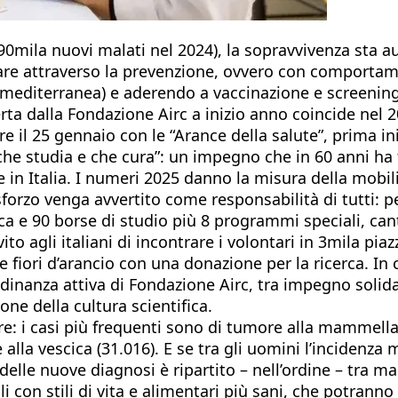
(390mila nuovi malati nel 2024), la sopravvivenza sta
re attraverso la prevenzione, ovvero con comportament
 mediterranea) e aderendo a vaccinazione e screening
erta dalla Fondazione Airc a inizio anno coincide nel 
e il 25 gennaio con le “Arance della salute”, prima ini
che studia e che cura”: un impegno che in 60 anni ha f
in Italia. I numeri 2025 danno la misura della mobilit
forzo venga avvertito come responsabilità di tutti: pe
a e 90 borse di studio più 8 programmi speciali, canti
vito agli italiani di incontrare i volontari in 3mila pia
e fiori d’arancio con una donazione per la ricerca. In
ittadinanza attiva di Fondazione Airc, tra impegno soli
ne della cultura scientifica.
more: i casi più frequenti sono di tumore alla mammella
e alla vescica (31.016). E se tra gli uomini l’incidenz
 delle nuove diagnosi è ripartito – nell’ordine – tra
i con stili di vita e alimentari più sani, che potrann