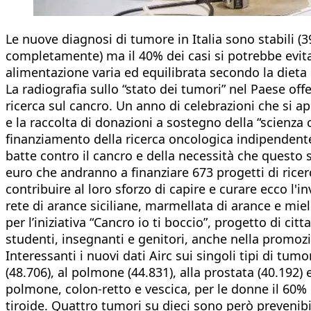
Le nuove diagnosi di tumore in Italia sono stabili 
completamente) ma il 40% dei casi si potrebbe evita
alimentazione varia ed equilibrata secondo la dieta
La radiografia sullo “stato dei tumori” nel Paese off
ricerca sul cancro. Un anno di celebrazioni che si apr
e la raccolta di donazioni a sostegno della “scienza 
finanziamento della ricerca oncologica indipendente 
batte contro il cancro e della necessità che questo s
euro che andranno a finanziare 673 progetti di ricerc
contribuire al loro sforzo di capire e curare ecco l'in
rete di arance siciliane, marmellata di arance e miel
per l’iniziativa “Cancro io ti boccio”, progetto di c
studenti, insegnanti e genitori, anche nella promozio
Interessanti i nuovi dati Airc sui singoli tipi di tu
(48.706), al polmone (44.831), alla prostata (40.192) 
polmone, colon-retto e vescica, per le donne il 60%
tiroide. Quattro tumori su dieci sono però prevenibil