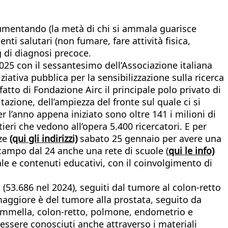
 aumentando (la metà di chi si ammala guarisce
i salutari (non fumare, fare attività fisica,
 di diagnosi precoce.
2025 con il sessantesimo dell’Associazione italiana
ziativa pubblica per la sensibilizzazione sulla ricerca
atto di Fondazione Airc il principale polo privato di
azione, dell’ampiezza del fronte sul quale ci si
r l’anno appena iniziato sono oltre 141 i milioni di
eri che vedono all’opera 5.400 ricercatori. E per
zze
(qui gli indirizzi)
sabato 25 gennaio per avere una
 campo dal 24 anche una rete di scuole (
qui le info)
dale e contenuti educativi, con il coinvolgimento di
 (53.686 nel 2024), seguiti dal tumore al colon-retto
a maggiore è del tumore alla prostata, seguito da
 mammella, colon-retto, polmone, endometrio e
o essere conosciuti anche attraverso i materiali