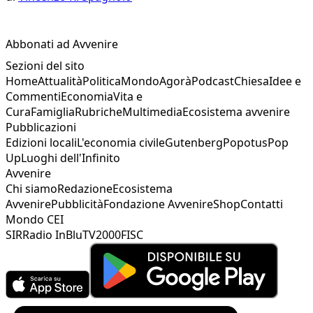
Abbonati ad Avvenire
Sezioni del sito
Home
Attualità
Politica
Mondo
Agorà
Podcast
Chiesa
Idee e
Commenti
Economia
Vita e
Cura
Famiglia
Rubriche
Multimedia
Ecosistema avvenire
Pubblicazioni
Edizioni locali
L'economia civile
Gutenberg
Popotus
Pop
Up
Luoghi dell'Infinito
Avvenire
Chi siamo
Redazione
Ecosistema
Avvenire
Pubblicità
Fondazione Avvenire
Shop
Contatti
Mondo CEI
SIR
Radio InBlu
TV2000
FISC