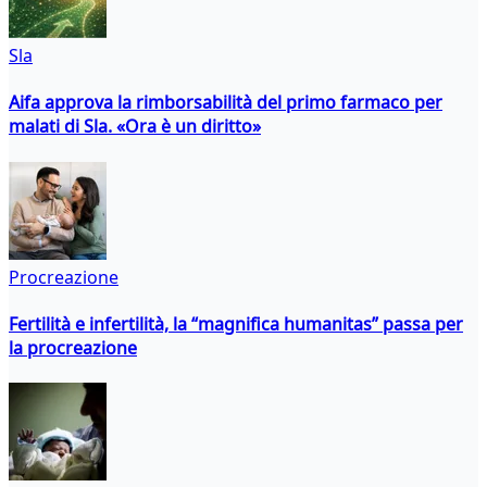
Sla
Aifa approva la rimborsabilità del primo farmaco per
malati di Sla. «Ora è un diritto»
Procreazione
Fertilità e infertilità, la “magnifica humanitas” passa per
la procreazione