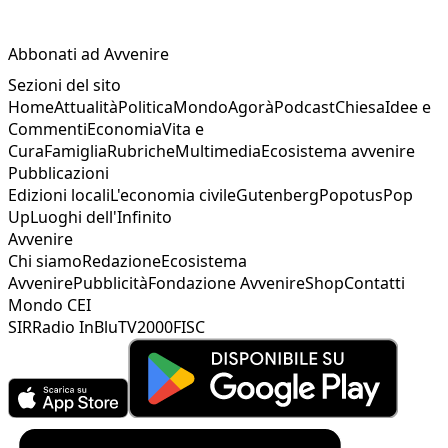
Abbonati ad Avvenire
Sezioni del sito
Home
Attualità
Politica
Mondo
Agorà
Podcast
Chiesa
Idee e
Commenti
Economia
Vita e
Cura
Famiglia
Rubriche
Multimedia
Ecosistema avvenire
Pubblicazioni
Edizioni locali
L'economia civile
Gutenberg
Popotus
Pop
Up
Luoghi dell'Infinito
Avvenire
Chi siamo
Redazione
Ecosistema
Avvenire
Pubblicità
Fondazione Avvenire
Shop
Contatti
Mondo CEI
SIR
Radio InBlu
TV2000
FISC