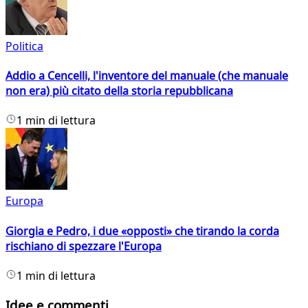
Politica
Addio a Cencelli, l'inventore del manuale (che manuale
non era) più citato della storia repubblicana
1 min di lettura
Europa
Giorgia e Pedro, i due «opposti» che tirando la corda
rischiano di spezzare l'Europa
1 min di lettura
Idee e commenti