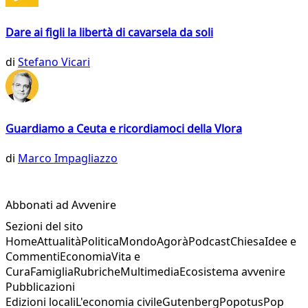
Dare ai figli la libertà di cavarsela da soli
di
Stefano Vicari
Guardiamo a Ceuta e ricordiamoci della Vlora
di
Marco Impagliazzo
Abbonati ad Avvenire
Sezioni del sito
Home
Attualità
Politica
Mondo
Agorà
Podcast
Chiesa
Idee e
Commenti
Economia
Vita e
Cura
Famiglia
Rubriche
Multimedia
Ecosistema avvenire
Pubblicazioni
Edizioni locali
L'economia civile
Gutenberg
Popotus
Pop