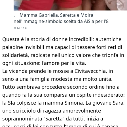
. | Mamma Gabriella, Saretta e Moira
nell'immagine-simbolo scelta da AiSla per l'8
marzo
Questa è la storia di donne incredibili: autentiche
paladine invisibili ma capaci di tessere forti reti di
solidarietà, radicate nell'unico valore che trionfa in
ogni situazione: l’amore per la vita.
La vicenda prende le mosse a Civitavecchia, in
seno a una famiglia modesta ma molto unita.
Tutto sembrava procedere secondo ordine fino a
quando fa la sua comparsa un ospite indesiderato:
la Sla colpisce la mamma Simona. La giovane Sara,
uno scricciolo di ragazza amorevolmente
soprannominata “Saretta” da tutti, inizia a
occuparsi di lei con tutto l’amore di cui è capace.