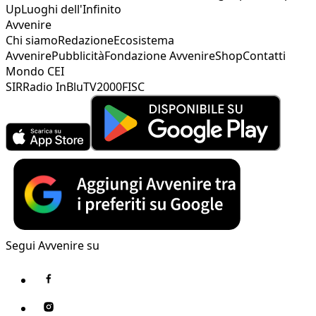
Up
Luoghi dell'Infinito
Avvenire
Chi siamo
Redazione
Ecosistema
Avvenire
Pubblicità
Fondazione Avvenire
Shop
Contatti
Mondo CEI
SIR
Radio InBlu
TV2000
FISC
Segui Avvenire su