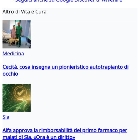
Altro di Vita e Cura
Medicina
Cecità, cosa insegna un pionieristico autotrapianto di
occhio
Sla
Aifa approva la rimborsabilità del primo farmaco per
malati di Sla. «Ora è un diritto»