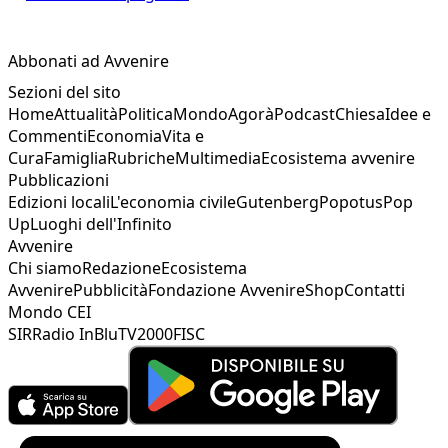
Abbonati ad Avvenire
Sezioni del sito
Home
Attualità
Politica
Mondo
Agorà
Podcast
Chiesa
Idee e
Commenti
Economia
Vita e
Cura
Famiglia
Rubriche
Multimedia
Ecosistema avvenire
Pubblicazioni
Edizioni locali
L'economia civile
Gutenberg
Popotus
Pop
Up
Luoghi dell'Infinito
Avvenire
Chi siamo
Redazione
Ecosistema
Avvenire
Pubblicità
Fondazione Avvenire
Shop
Contatti
Mondo CEI
SIR
Radio InBlu
TV2000
FISC