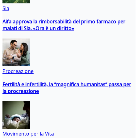
Sla
Aifa approva la rimborsabilità del primo farmaco per
malati di Sla. «Ora è un diritto»
Procreazione
Fertilità e infertilità, la “magnifica humanitas” passa per
la procreazione
Movimento per la Vita