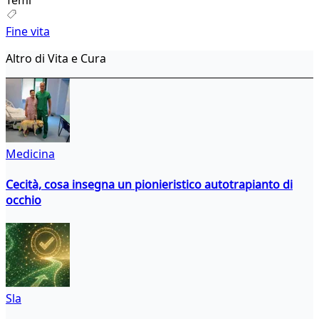
Fine vita
Altro di Vita e Cura
Medicina
Cecità, cosa insegna un pionieristico autotrapianto di
occhio
Sla