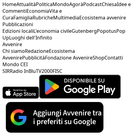
Home
Attualità
Politica
Mondo
Agorà
Podcast
Chiesa
Idee e
Commenti
Economia
Vita e
Cura
Famiglia
Rubriche
Multimedia
Ecosistema avvenire
Pubblicazioni
Edizioni locali
L'economia civile
Gutenberg
Popotus
Pop
Up
Luoghi dell'Infinito
Avvenire
Chi siamo
Redazione
Ecosistema
Avvenire
Pubblicità
Fondazione Avvenire
Shop
Contatti
Mondo CEI
SIR
Radio InBlu
TV2000
FISC