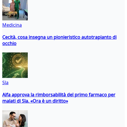
Medicina
Cecità, cosa insegna un pionieristico autotrapianto di
occhio
Sla
Aifa approva la rimborsabilità del primo farmaco per
malati di Sla. «Ora è un diritto»