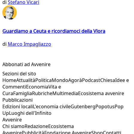
di
Stefano Vicari
Guardiamo a Ceuta e ricordiamoci della Vlora
di
Marco Impagliazzo
Abbonati ad Avvenire
Sezioni del sito
Home
Attualità
Politica
Mondo
Agorà
Podcast
Chiesa
Idee e
Commenti
Economia
Vita e
Cura
Famiglia
Rubriche
Multimedia
Ecosistema avvenire
Pubblicazioni
Edizioni locali
L'economia civile
Gutenberg
Popotus
Pop
Up
Luoghi dell'Infinito
Avvenire
Chi siamo
Redazione
Ecosistema
Avvenire
Pubblicità
Fondazione Avvenire
Shop
Contatti