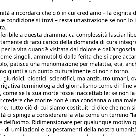
nità a ricordarci che ciò in cui crediamo – la dignità d
e condizione si trovi – resta un’astrazione se non lo i
ta.
eferibile a questa drammatica complessità lasciar libe
amente di farsi carico della domanda di cura integral
per la vita quand’è visitata dal dolore e dall’angosc
me singoli, ammutoliti dalla ferita che si apre accan
è solo, patisce una menomazione per malattia, età, an
mo giunti a un punto culturalmente di non ritorno.
 giuridici, bioetici, scientifici, ma anzitutto umani,
brigativa terminologia del giornalismo come di “fine 
o, come se la sua morte fosse inaccettabile: se non l
vi per credere che morire non è una condanna o una ma
ne. Tutto ciò di cui siamo costituiti ci dice che non s
tà ci spinge a considerare la vita come un terreno “la
na e dell’uomo. Ridimensionare per qualunque motivo 
 – di umiliazioni e calpestamenti della nostra umanit