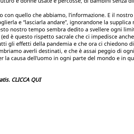
 futuro e donne usate e percosse, di bambini senza diri
o con quello che abbiamo, l’informazione. E il nostro
coglierla e “lasciarla andare”, ignorandone la supplic
esto nostro tempo sembra dedito a svellere ogni limi
 (ed è questo rispetto sacrale che ci impedisce anche 
tti gli effetti della pandemia e che ora ci chiedono di 
briamo averli destinati, e che è assai peggio di ogni
er la causa dell’uomo in ogni parte del mondo e in qu
ratis. CLICCA QUI