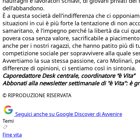
naufraghi e lavoratori schiavi, di giovani privati del
dell’abbandono.
È a questa società dell’indifferenza che ci opponiam
situazioni in cui è più forte la tentazione di non ac
samaritano, è l’impegno perché la libertà da cui qu
povera cosa senza valore, sacrificabile a piacimento
anche per i nostri ragazzi, che hanno patito più di tu
competizione sociale per sopravvivere alla quale sem
Avvertiamo la sua stessa passione, caro Molinari, p
differenze di opinioni, ci sentiamo così in sintonia.
Caporedattore Desk centrale, coordinatore “è Vita”
Abbonati alla newsletter settimanale di "è Vita": è g
© RIPRODUZIONE RISERVATA
Seguici anche su Google Discover di Avvenire
Temi
Fine vita