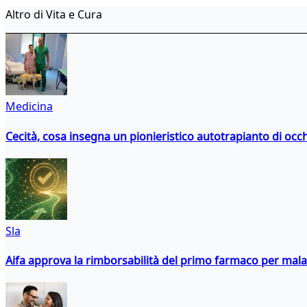
Altro di Vita e Cura
Medicina
Cecità, cosa insegna un pionieristico autotrapianto di occ
Sla
Aifa approva la rimborsabilità del primo farmaco per malati