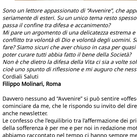
Sono un lettore appassionato di “Avvenire”, che appre
seriamente di esteri. Su un unico tema resto spesso p
passa il confine tra difesa e accanimento?
Mi pare un argomento di una delicatezza estrema e 
conflitto tra volontà di Dio e volontà degli uomini. 
fare? Siamo sicuri che aver chiuso in casa per quasi 
poter curare tutti abbia fatto il bene della Società?
Non è che dietro la difesa della Vita ci sia a volte 
cioè uno spunto di riflessione e mi auguro che ness
Cordiali Saluti
Filippo Molinari, Roma
Davvero nessuno ad “Avvenire” si può sentire «offeso 
cominciare da me, che le rispondo su invito del diret
anche newsletter.
Le confesso che l’equilibrio tra l’affermazione dei pr
della sofferenza è per me e per noi in redazione mot
abbiamo raccontato nel tempo ci hanno sempre messi