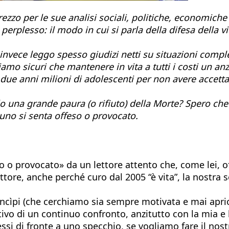
zzo per le sue analisi sociali, politiche, economiche e
erplesso: il modo in cui si parla della difesa della v
invece leggo spesso giudizi netti su situazioni comp
Siamo sicuri che mantenere in vita a tutti i costi un a
due anni milioni di adolescenti per non avere accettato
solo una grande paura (o rifiuto) della Morte? Spero ch
uno si senta offeso o provocato.
o provocato» da un lettore attento che, come lei, offre
tore, anche perché curo dal 2005 “è vita”, la nostra se
incìpi (che cerchiamo sia sempre motivata e mai apriori
ivo di un continuo confronto, anzitutto con la mia e 
 di fronte a uno specchio, se vogliamo fare il nostr