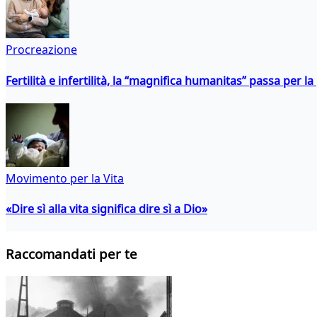
Procreazione
Fertilità e infertilità, la “magnifica humanitas” passa per l
Movimento per la Vita
«Dire sì alla vita significa dire sì a Dio»
Raccomandati per te