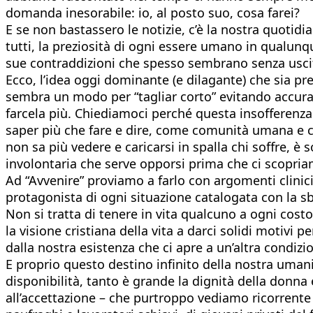
domanda inesorabile: io, al posto suo, cosa farei?
E se non bastassero le notizie, c’è la nostra quotidia
tutti, la preziosità di ogni essere umano in qualunqu
sue contraddizioni che spesso sembrano senza usci
Ecco, l’idea oggi dominante (e dilagante) che sia pr
sembra un modo per “tagliar corto” evitando accurat
farcela più. Chiediamoci perché questa insofferenza 
saper più che fare e dire, come comunità umana e co
non sa più vedere e caricarsi in spalla chi soffre, 
involontaria che serve opporsi prima che ci scopria
Ad “Avvenire” proviamo a farlo con argomenti clinici,
protagonista di ogni situazione catalogata con la s
Non si tratta di tenere in vita qualcuno a ogni cost
la visione cristiana della vita a darci solidi moti
dalla nostra esistenza che ci apre a un’altra condizio
E proprio questo destino infinito della nostra umani
disponibilità, tanto è grande la dignità della don
all’accettazione – che purtroppo vediamo ricorrente