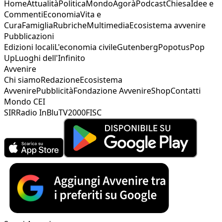
Home
Attualità
Politica
Mondo
Agorà
Podcast
Chiesa
Idee e
Commenti
Economia
Vita e
Cura
Famiglia
Rubriche
Multimedia
Ecosistema avvenire
Pubblicazioni
Edizioni locali
L'economia civile
Gutenberg
Popotus
Pop
Up
Luoghi dell'Infinito
Avvenire
Chi siamo
Redazione
Ecosistema
Avvenire
Pubblicità
Fondazione Avvenire
Shop
Contatti
Mondo CEI
SIR
Radio InBlu
TV2000
FISC