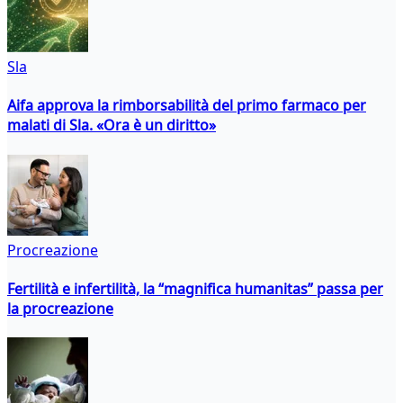
Sla
Aifa approva la rimborsabilità del primo farmaco per
malati di Sla. «Ora è un diritto»
Procreazione
Fertilità e infertilità, la “magnifica humanitas” passa per
la procreazione