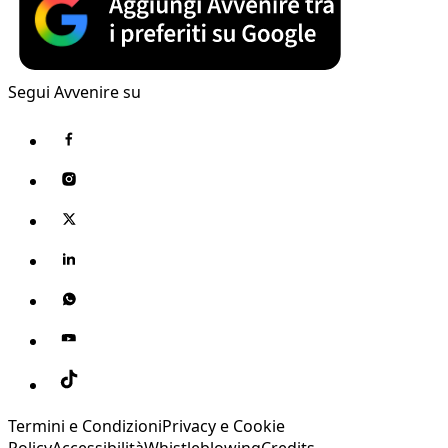
Segui Avvenire su
Termini e Condizioni
Privacy e Cookie
Policy
Accessibilità
Whistleblowing
Credits