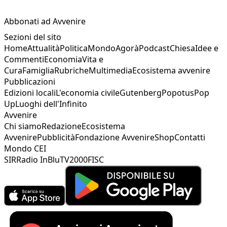
Abbonati ad Avvenire
Sezioni del sito
Home
Attualità
Politica
Mondo
Agorà
Podcast
Chiesa
Idee e
Commenti
Economia
Vita e
Cura
Famiglia
Rubriche
Multimedia
Ecosistema avvenire
Pubblicazioni
Edizioni locali
L'economia civile
Gutenberg
Popotus
Pop
Up
Luoghi dell'Infinito
Avvenire
Chi siamo
Redazione
Ecosistema
Avvenire
Pubblicità
Fondazione Avvenire
Shop
Contatti
Mondo CEI
SIR
Radio InBlu
TV2000
FISC