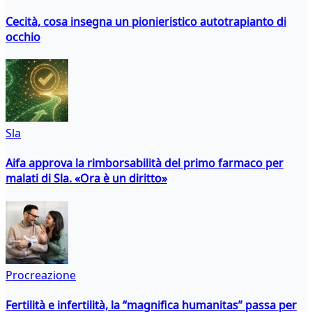
Cecità, cosa insegna un pionieristico autotrapianto di
occhio
Sla
Aifa approva la rimborsabilità del primo farmaco per
malati di Sla. «Ora è un diritto»
Procreazione
Fertilità e infertilità, la “magnifica humanitas” passa per