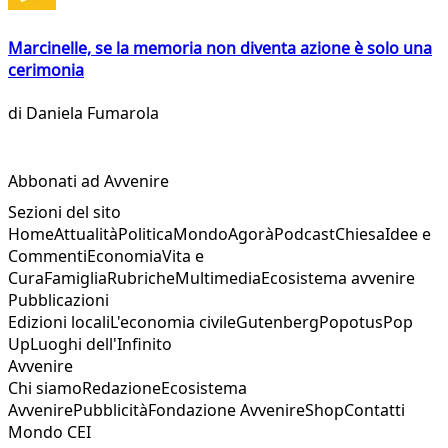
Marcinelle, se la memoria non diventa azione è solo una
cerimonia
di
Daniela Fumarola
Abbonati ad Avvenire
Sezioni del sito
Home
Attualità
Politica
Mondo
Agorà
Podcast
Chiesa
Idee e
Commenti
Economia
Vita e
Cura
Famiglia
Rubriche
Multimedia
Ecosistema avvenire
Pubblicazioni
Edizioni locali
L'economia civile
Gutenberg
Popotus
Pop
Up
Luoghi dell'Infinito
Avvenire
Chi siamo
Redazione
Ecosistema
Avvenire
Pubblicità
Fondazione Avvenire
Shop
Contatti
Mondo CEI