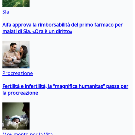
Sla
Aifa approva la rimborsabilità del primo farmaco per
malati di Sla. «Ora è un diritto»
Procreazione
Fertilità e infertilità, la “magnifica humanitas” passa per
la procreazione
Movimento per la Vita