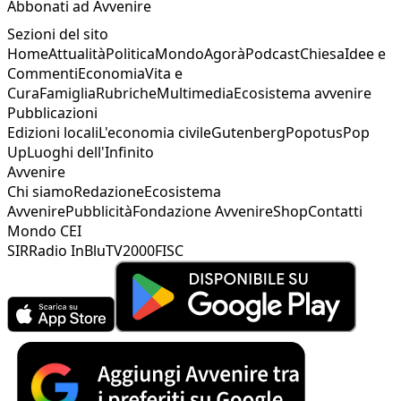
Abbonati ad Avvenire
Sezioni del sito
Home
Attualità
Politica
Mondo
Agorà
Podcast
Chiesa
Idee e
Commenti
Economia
Vita e
Cura
Famiglia
Rubriche
Multimedia
Ecosistema avvenire
Pubblicazioni
Edizioni locali
L'economia civile
Gutenberg
Popotus
Pop
Up
Luoghi dell'Infinito
Avvenire
Chi siamo
Redazione
Ecosistema
Avvenire
Pubblicità
Fondazione Avvenire
Shop
Contatti
Mondo CEI
SIR
Radio InBlu
TV2000
FISC