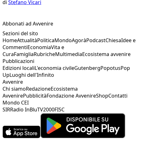
di
Stefano Vicari
Abbonati ad Avvenire
Sezioni del sito
Home
Attualità
Politica
Mondo
Agorà
Podcast
Chiesa
Idee e
Commenti
Economia
Vita e
Cura
Famiglia
Rubriche
Multimedia
Ecosistema avvenire
Pubblicazioni
Edizioni locali
L'economia civile
Gutenberg
Popotus
Pop
Up
Luoghi dell'Infinito
Avvenire
Chi siamo
Redazione
Ecosistema
Avvenire
Pubblicità
Fondazione Avvenire
Shop
Contatti
Mondo CEI
SIR
Radio InBlu
TV2000
FISC