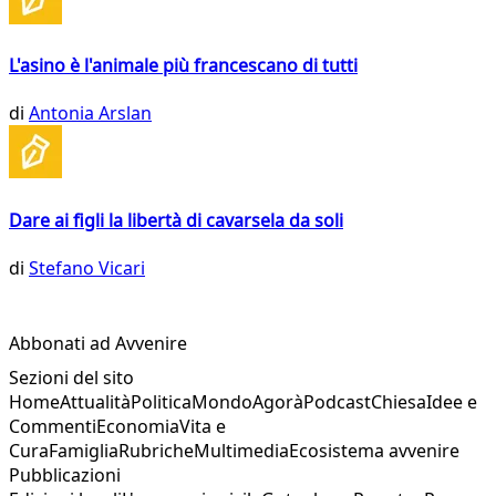
L'asino è l'animale più francescano di tutti
di
Antonia Arslan
Dare ai figli la libertà di cavarsela da soli
di
Stefano Vicari
Abbonati ad Avvenire
Sezioni del sito
Home
Attualità
Politica
Mondo
Agorà
Podcast
Chiesa
Idee e
Commenti
Economia
Vita e
Cura
Famiglia
Rubriche
Multimedia
Ecosistema avvenire
Pubblicazioni