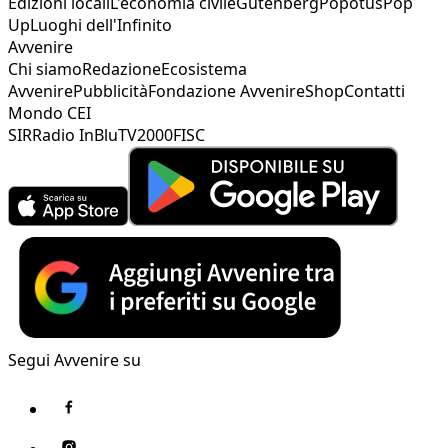
Edizioni locali
L'economia civile
Gutenberg
Popotus
Pop
Up
Luoghi dell'Infinito
Avvenire
Chi siamo
Redazione
Ecosistema
Avvenire
Pubblicità
Fondazione Avvenire
Shop
Contatti
Mondo CEI
SIR
Radio InBlu
TV2000
FISC
Segui Avvenire su