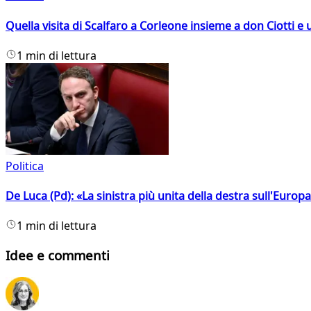
Quella visita di Scalfaro a Corleone insieme a don Ciotti e u
1 min di lettura
Politica
De Luca (Pd): «La sinistra più unita della destra sull'Europ
1 min di lettura
Idee e commenti