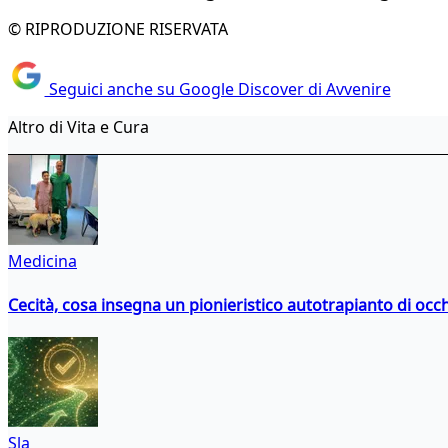
© RIPRODUZIONE RISERVATA
Seguici anche su Google Discover di Avvenire
Altro di Vita e Cura
Medicina
Cecità, cosa insegna un pionieristico autotrapianto di occ
Sla