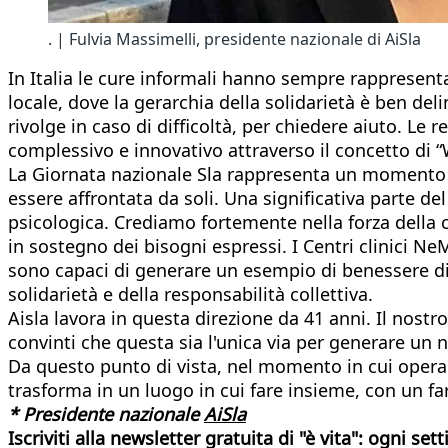
. | Fulvia Massimelli, presidente nazionale di AiSla
In Italia le cure informali hanno sempre rappresentat
locale, dove la gerarchia della solidarietà è ben delin
rivolge in caso di difficoltà, per chiedere aiuto. L
complessivo e innovativo attraverso il concetto di “
La Giornata nazionale Sla rappresenta un momento si
essere affrontata da soli. Una significativa parte del
psicologica. Crediamo fortemente nella forza della co
in sostegno dei bisogni espressi. I Centri clinici 
sono capaci di generare un esempio di benessere di 
solidarietà e della responsabilità collettiva.
Aisla lavora in questa direzione da 41 anni. Il nostro
convinti che questa sia l'unica via per generare u
Da questo punto di vista, nel momento in cui opera i
trasforma in un luogo in cui fare insieme, con un fa
* Presidente nazionale
AiSla
Iscriviti alla newsletter gratuita di "è vita": ogni s