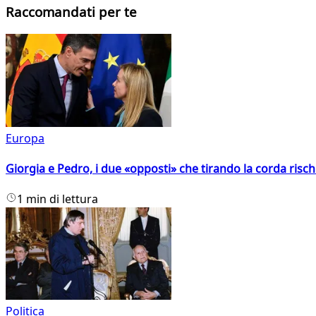
Raccomandati per te
Europa
Giorgia e Pedro, i due «opposti» che tirando la corda risc
1 min di lettura
Politica