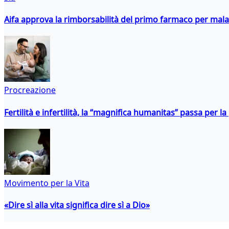
Aifa approva la rimborsabilità del primo farmaco per malati
Procreazione
Fertilità e infertilità, la “magnifica humanitas” passa per l
Movimento per la Vita
«Dire sì alla vita significa dire sì a Dio»