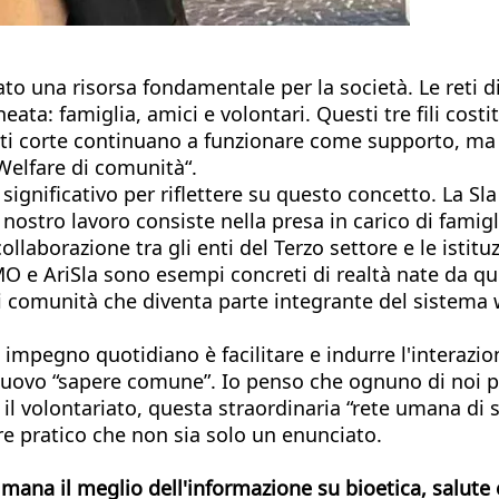
o una risorsa fondamentale per la società. Le reti di 
eata: famiglia, amici e volontari. Questi tre fili costi
e reti corte continuano a funzionare come supporto, m
Welfare di comunità“.
gnificativo per riflettere su questo concetto. La Sl
 nostro lavoro consiste nella presa in carico di famigl
llaborazione tra gli enti del Terzo settore e le istit
NeMO e AriSla sono esempi concreti di realtà nate da 
comunità che diventa parte integrante del sistema wel
 impegno quotidiano è facilitare e indurre l'interazione
n nuovo “sapere comune”. Io penso che ognuno di noi 
l volontariato, questa straordinaria “rete umana di s
re pratico che non sia solo un enunciato.
ettimana il meglio dell'informazione su bioetica, salute