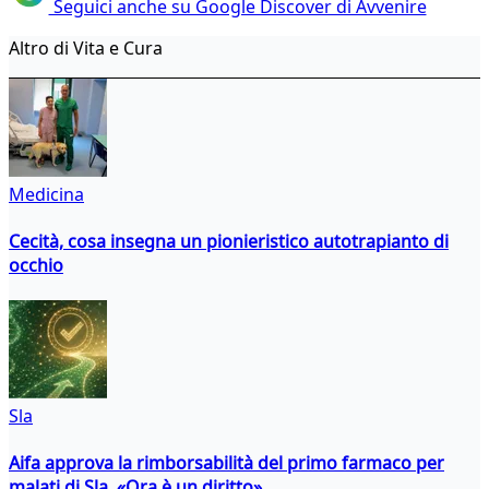
Seguici anche su Google Discover di Avvenire
Altro di Vita e Cura
Medicina
Cecità, cosa insegna un pionieristico autotrapianto di
occhio
Sla
Aifa approva la rimborsabilità del primo farmaco per
malati di Sla. «Ora è un diritto»