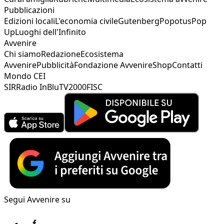
Pubblicazioni
Edizioni locali
L'economia civile
Gutenberg
Popotus
Pop
Up
Luoghi dell'Infinito
Avvenire
Chi siamo
Redazione
Ecosistema
Avvenire
Pubblicità
Fondazione Avvenire
Shop
Contatti
Mondo CEI
SIR
Radio InBlu
TV2000
FISC
Segui Avvenire su