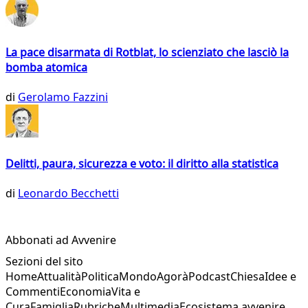
La pace disarmata di Rotblat, lo scienziato che lasciò la
bomba atomica
di
Gerolamo Fazzini
Delitti, paura, sicurezza e voto: il diritto alla statistica
di
Leonardo Becchetti
Abbonati ad Avvenire
Sezioni del sito
Home
Attualità
Politica
Mondo
Agorà
Podcast
Chiesa
Idee e
Commenti
Economia
Vita e
Cura
Famiglia
Rubriche
Multimedia
Ecosistema avvenire