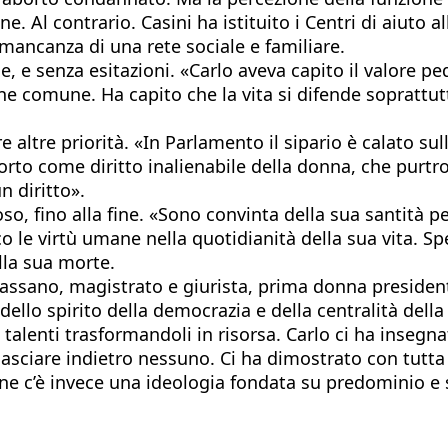
Al contrario. Casini ha istituito i Centri di aiuto all
mancanza di una rete sociale e familiare.
e, e senza esitazioni. «Carlo aveva capito il valore p
e comune. Ha capito che la vita si difende soprattutto
 altre priorità. «In Parlamento il sipario è calato sul
borto come diritto inalienabile della donna, che purtr
n diritto».
uoso, fino alla fine. «Sono convinta della sua santità 
 le virtù umane nella quotidianità della sua vita. Sper
lla sua morte.
Cassano, magistrato e giurista, prima donna president
dello spirito della democrazia e della centralità della
 talenti trasformandoli in risorsa. Carlo ci ha insegna
 lasciare indietro nessuno. Ci ha dimostrato con tutt
one c’è invece una ideologia fondata su predominio e s