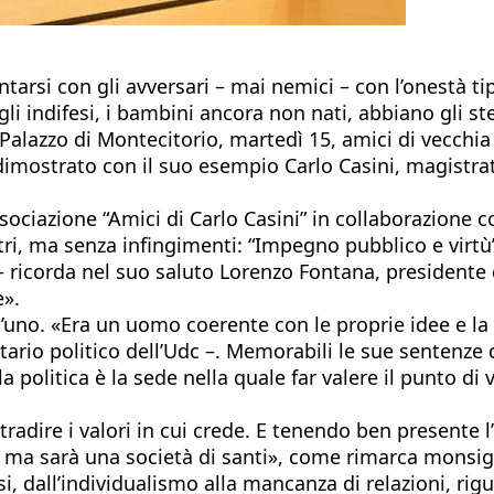
rontarsi con gli avversari – mai nemici – con l’onestà 
 gli indifesi, i bambini ancora non nati, abbiano gli st
 Palazzo di Montecitorio, martedì 15, amici di vecchia 
 dimostrato con il suo esempio Carlo Casini, magistr
ssociazione “Amici di Carlo Casini” in collaborazione c
altri, ma senza infingimenti: “Impegno pubblico e virt
– ricorda nel suo saluto Lorenzo Fontana, presidente d
e».
’uno. «Era un uomo coerente con le proprie idee e la f
tario politico dell’Udc –. Memorabili le sue sentenz
olitica è la sede nella quale far valere il punto di v
i tradire i valori in cui crede. E tenendo ben present
e, ma sarà una società di santi», come rimarca monsi
i, dall’individualismo alla mancanza di relazioni, rigu