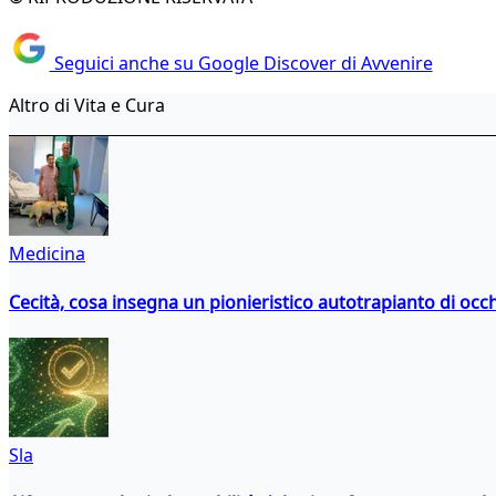
Seguici anche su Google Discover di Avvenire
Altro di Vita e Cura
Medicina
Cecità, cosa insegna un pionieristico autotrapianto di occ
Sla