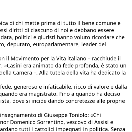
tipica di chi mette prima di tutto il bene comune e
essi diritti di ciascuno di noi e debbano essere
data, politici e giuristi hanno voluto ricordare che
ato, deputato, europarlamentare, leader del
on il Movimento per la Vita italiano – racchiude il
ù”. «Casini era animato da fede profonda, è stato un
ella Camera –. Alla tutela della vita ha dedicato la
ede, generoso e infaticabile, ricco di valore e dalla
e quando era magistrato. Fino a quando ha deciso
ista, dove si incide dando concretezze alle proprie
e l’insegnamento di Giuseppe Toniolo: «Chi
gnor Domenico Sorrentino, vescovo di Assisi e
ardano tutti i cattolici impegnati in politica. Senza