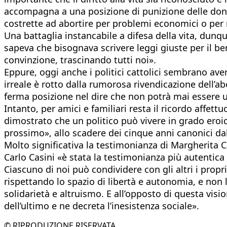
accompagna a una posizione di punizione delle donne. 
costrette ad abortire per problemi economici o per 
Una battaglia instancabile a difesa della vita, dunqu
sapeva che bisognava scrivere leggi giuste per il ben
convinzione, trascinando tutti noi».
Eppure, oggi anche i politici cattolici sembrano avere
irreale è rotto dalla rumorosa rivendicazione dell’a
ferma posizione nel dire che non potrà mai essere u
Intanto, per amici e familiari resta il ricordo affett
dimostrato che un politico può vivere in grado eroico
prossimo», allo scadere dei cinque anni canonici da
Molto significativa la testimonianza di Margherita 
Carlo Casini «è stata la testimonianza più autentica 
Ciascuno di noi può condividere con gli altri i propri
rispettando lo spazio di libertà e autonomia, e non
solidarietà e altruismo. E all’opposto di questa visi
dell’ultimo e ne decreta l’inesistenza sociale».
© RIPRODUZIONE RISERVATA