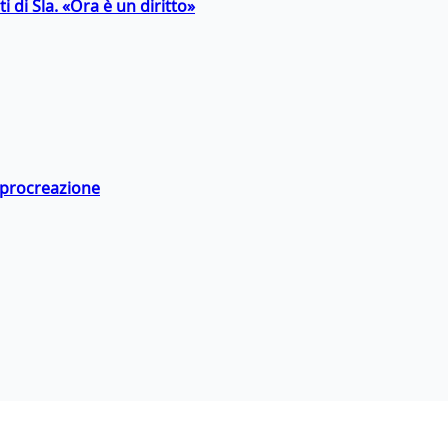
 di Sla. «Ora è un diritto»
a procreazione