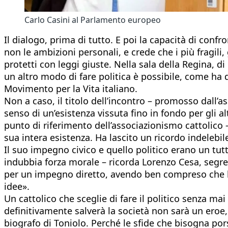
Carlo Casini al Parlamento europeo
Il dialogo, prima di tutto. E poi la capacità di conf
non le ambizioni personali, e crede che i più fragili,
protetti con leggi giuste. Nella sala della Regina, di
un altro modo di fare politica è possibile, come ha
Movimento per la Vita italiano.
Non a caso, il titolo dell’incontro – promosso dall’a
senso di un’esistenza vissuta fino in fondo per gli 
punto di riferimento dell’associazionismo cattolico 
sua intera esistenza. Ha lascito un ricordo indelebil
Il suo impegno civico e quello politico erano un tutt
indubbia forza morale – ricorda Lorenzo Cesa, segre
per un impegno diretto, avendo ben compreso che la p
idee».
Un cattolico che sceglie di fare il politico senza ma
definitivamente salverà la società non sarà un ero
biografo di Toniolo. Perché le sfide che bisogna pors