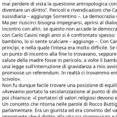
mai perdere di vista la questione antropologica con 
diventare un diritto”. Pericoli e rivendicazioni che
sussidiaria – aggiunge Sorrentino –. La democrazia v
Ma per riuscirci bisogna impegnarsi, aprirsi al dialo
incontro con altri, se questo non accade le democraz
con Carlo Casini negli anni si è confrontato spesso:
bambino, lo si sente scalciare – aggiunge –. Con C
princìpi, e nella quale l’intesa era molto difficile. S
un punto di incontro alla fine lo trovavano, seppure
salute della madre fosse in pericolo, a volte il bamb
una legge sull’interruzione di gravidanza a mio avvis
promosse un referendum. In realtà ci trovammo entra
scivolo».
Non fu dunque facile trovare una posizione di equili
«Avevamo portato la secolarizzazione al punto di di
poi chiarisce: «I portatori di valori religiosi devono 
Un concetto che ritorna nelle parole di Rocco Buttigl
parlamentare. Era un giurista ed era convinto del va
importante che il diritto alla vita sia riconosciuto 