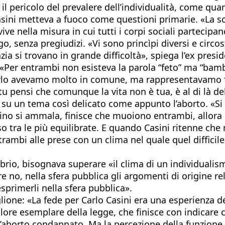
il pericolo del prevalere dell’individualità, come qua
 Casini metteva a fuoco come questioni primarie. «La s
ive nella misura in cui tutti i corpi sociali partecip
go, senza pregiudizi. «Vi sono princìpi diversi e circo
ia si trovano in grande difficoltà», spiega l’ex pres
 «Per entrambi non esisteva la parola “feto” ma “bambi
arlo avevamo molto in comune, ma rappresentavamo fa
e tu pensi che comunque la vita non è tua, è al di là del
 su un tema così delicato come appunto l’aborto. «Si t
ino si ammala, finisce che muoiono entrambi, allora lì
o tra le più equilibrate. E quando Casini ritenne che 
mbi alle prese con un clima nel quale quel difficile
brio, bisognava superare «il clima di un individualis
re no, nella sfera pubblica gli argomenti di origine 
esprimerli nella sfera pubblica».
ione: «La fede per Carlo Casini era una esperienza del
lore esemplare della legge, che finisce con indicare 
e l’aborto condannato. Ma la percezione della funzione 