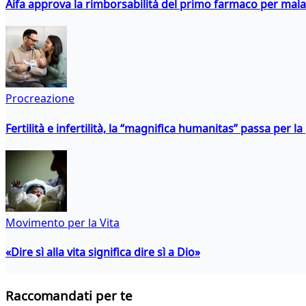
Aifa approva la rimborsabilità del primo farmaco per malati
Procreazione
Fertilità e infertilità, la “magnifica humanitas” passa per l
Movimento per la Vita
«Dire sì alla vita significa dire sì a Dio»
Raccomandati per te