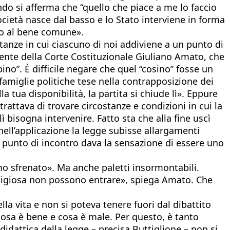
ndo si afferma che “quello che piace a me lo faccio
ocietà nasce dal basso e lo Stato interviene in forma
ano al bene comune».
stanze in cui ciascuno di noi addiviene a un punto di
idente della Corte Costituzionale Giuliano Amato, che
no”. È difficile negare che quel “cosino” fosse un
miglie politiche tese nella contrapposizione dei
la tua disponibilità, la partita si chiude lì». Eppure
rattava di trovare circostanze e condizioni in cui la
 bisogna intervenire. Fatto sta che alla fine uscì
nell’applicazione la legge subisse allargamenti
 punto di incontro dava la sensazione di essere uno
mo sfrenato». Ma anche paletti insormontabili.
religiosa non possono entrare», spiega Amato. Che
la vita e non si poteva tenere fuori dal dibattito
cosa è bene e cosa è male. Per questo, è tanto
didattica della legge – precisa Buttiglione – non si