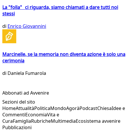
La "folla" ci riguarda, siamo chiamati a dare tutti noi
stessi
di
Enrico Giovannini
Marcinelle, se la memoria non diventa azione è solo una
cerimonia
di
Daniela Fumarola
Abbonati ad Avvenire
Sezioni del sito
Home
Attualità
Politica
Mondo
Agorà
Podcast
Chiesa
Idee e
Commenti
Economia
Vita e
Cura
Famiglia
Rubriche
Multimedia
Ecosistema avvenire
Pubblicazioni