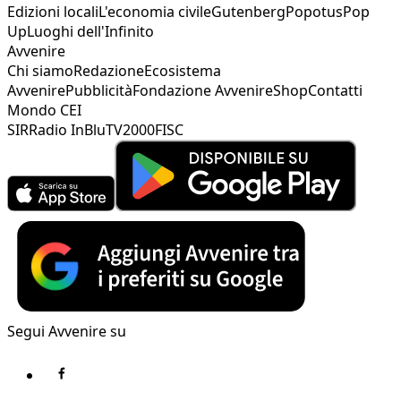
Edizioni locali
L'economia civile
Gutenberg
Popotus
Pop
Up
Luoghi dell'Infinito
Avvenire
Chi siamo
Redazione
Ecosistema
Avvenire
Pubblicità
Fondazione Avvenire
Shop
Contatti
Mondo CEI
SIR
Radio InBlu
TV2000
FISC
Segui Avvenire su