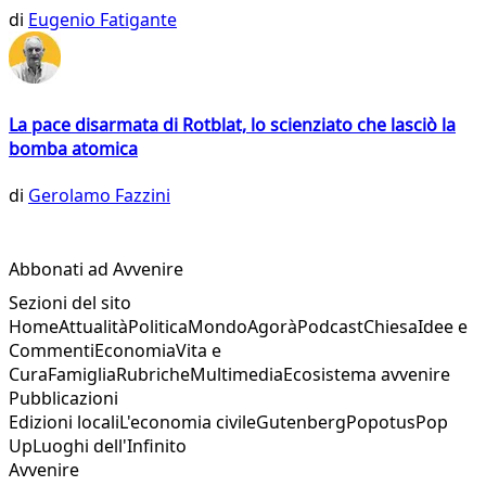
di
Eugenio Fatigante
La pace disarmata di Rotblat, lo scienziato che lasciò la
bomba atomica
di
Gerolamo Fazzini
Abbonati ad Avvenire
Sezioni del sito
Home
Attualità
Politica
Mondo
Agorà
Podcast
Chiesa
Idee e
Commenti
Economia
Vita e
Cura
Famiglia
Rubriche
Multimedia
Ecosistema avvenire
Pubblicazioni
Edizioni locali
L'economia civile
Gutenberg
Popotus
Pop
Up
Luoghi dell'Infinito
Avvenire