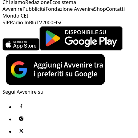
Chi siamo
Redazione
Ecosistema
Avvenire
Pubblicità
Fondazione Avvenire
Shop
Contatti
Mondo CEI
SIR
Radio InBlu
TV2000
FISC
Segui Avvenire su