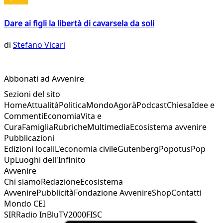
Dare ai figli la libertà di cavarsela da soli
di
Stefano Vicari
Abbonati ad Avvenire
Sezioni del sito
Home
Attualità
Politica
Mondo
Agorà
Podcast
Chiesa
Idee e
Commenti
Economia
Vita e
Cura
Famiglia
Rubriche
Multimedia
Ecosistema avvenire
Pubblicazioni
Edizioni locali
L'economia civile
Gutenberg
Popotus
Pop
Up
Luoghi dell'Infinito
Avvenire
Chi siamo
Redazione
Ecosistema
Avvenire
Pubblicità
Fondazione Avvenire
Shop
Contatti
Mondo CEI
SIR
Radio InBlu
TV2000
FISC