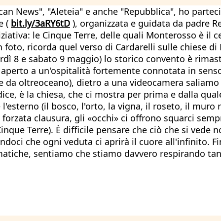
an News", "Aleteia" e anche "Repubblica", ho partecipato
e (
bit.ly/3aRY6tD
), organizzata e guidata da padre Ren
iziativa: le Cinque Terre, delle quali Monterosso è il 
in foto, ricorda quel verso di Cardarelli sulle chiese 
enerdì 8 e sabato 9 maggio) lo storico convento è rima
erto a un'ospitalità fortemente connotata in senso spi
he da oltreoceano), dietro a una videocamera saliamo
ice, è la chiesa, che ci mostra per prima e dalla quale 
) e l'esterno (il bosco, l'orto, la vigna, il roseto, il mu
a forzata clausura, gli «occhi» ci offrono squarci sem
Cinque Terre). È difficile pensare che ciò che si vede 
oci che ogni veduta ci aprirà il cuore all'infinito. 
atiche, sentiamo che stiamo davvero respirando tant