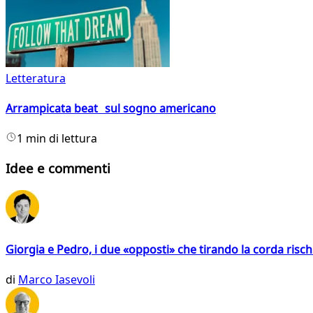
Letteratura
Arrampicata beat sul sogno americano
1 min di lettura
Idee e commenti
Giorgia e Pedro, i due «opposti» che tirando la corda risc
di
Marco Iasevoli