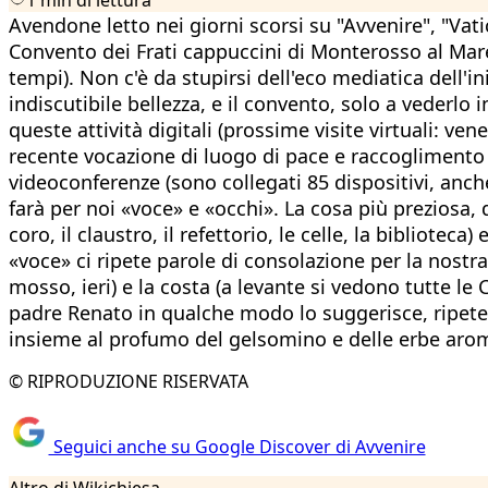
Avendone letto nei giorni scorsi su "Avvenire", "Vatic
Convento dei Frati cappuccini di Monterosso al Mar
tempi). Non c'è da stupirsi dell'eco mediatica dell'in
indiscutibile bellezza, e il convento, solo a vederlo 
queste attività digitali (prossime visite virtuali: v
recente vocazione di luogo di pace e raccoglimento ap
videoconferenze (sono collegati 85 dispositivi, anc
farà per noi «voce» e «occhi». La cosa più preziosa, d
coro, il claustro, il refettorio, le celle, la biblioteca
«voce» ci ripete parole di consolazione per la nostr
mosso, ieri) e la costa (a levante si vedono tutte le 
padre Renato in qualche modo lo suggerisce, ripetend
insieme al profumo del gelsomino e delle erbe arom
© RIPRODUZIONE RISERVATA
Seguici anche su Google Discover di Avvenire