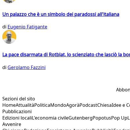
Un palazzo che è un simbolo dei paradossi all'italiana
di
Eugenio Fatigante
La pace disarmata di Rotblat, lo scienziato che lasciò la 
di
Gerolamo Fazzini
Abbon
Sezioni del sito
Home
Attualità
Politica
Mondo
Agorà
Podcast
Chiesa
Idee e 
Pubblicazioni
Edizioni locali
L'economia civile
Gutenberg
Popotus
Pop Up
L
Avvenire