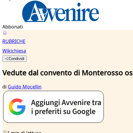
Abbonati
RUBRICHE
Wikichiesa
Condividi
Vedute dal convento di Monterosso oss
di
Guido Mocellin
1 min di lettura