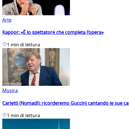
Arte
Kapoor: «È lo spettatore che completa l’opera»
1 min di lettura
Musica
Carletti (Nomadi): ricorderemo Guccini cantando le sue ca
1 min di lettura