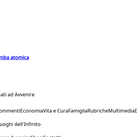
bomba atomica
ati ad Avvenire
Commenti
Economia
Vita e Cura
Famiglia
Rubriche
Multimedia
uoghi dell'Infinito