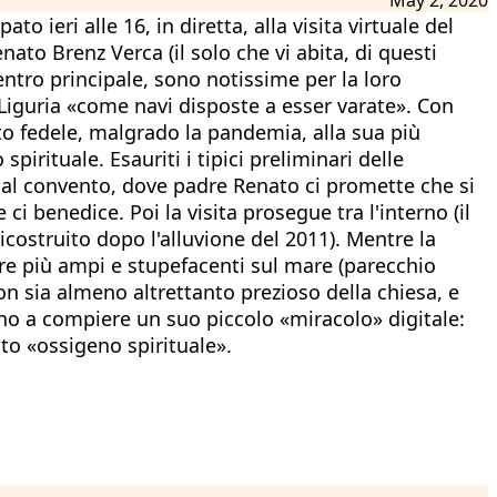
 ieri alle 16, in diretta, alla visita virtuale del
ato Brenz Verca (il solo che vi abita, di questi
centro principale, sono notissime per la loro
di Liguria «come navi disposte a esser varate». Con
sto fedele, malgrado la pandemia, alla sua più
rituale. Esauriti i tipici preliminari delle
 al convento, dove padre Renato ci promette che si
ci benedice. Poi la visita prosegue tra l'interno (il
ro ricostruito dopo l'alluvione del 2011). Mentre la
pre più ampi e stupefacenti sul mare (parecchio
non sia almeno altrettanto prezioso della chiesa, e
Fino a compiere un suo piccolo «miracolo» digitale:
o «ossigeno spirituale».