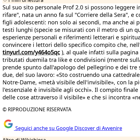
Sul suo sito personale Prof 2.0 si possono leggere i
rifare", nata un anno fa sul "Corriere della Sera", 
figli adolescenti: non solo ai secondi, ma anche ai 
testi lunghi (specie se misurati con il metro di un q
esperienze personali e riferimenti letterari e spiritu
convincere i lettori dello specifico compito che, ne
tinyurl.com/y464o5qc
), al quale infatti sulla pagin
tributati duemila tra like e condivisioni (mentre su
prende spunto dall'apologo del pellegrino e dei tre sp
due, del suo lavoro: «Sto costruendo una cattedrale»
Notre-Dame, «metà visibile dell'invisibile», con la pi
l'essenziale è invisibile agli occhi». Il compito final
delle cose attraverso il visibile» e che si incontra «ne
© RIPRODUZIONE RISERVATA
Seguici anche su Google Discover di Avvenire