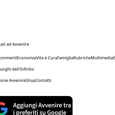
ati ad Avvenire
Commenti
Economia
Vita e Cura
Famiglia
Rubriche
Multimedia
uoghi dell'Infinito
ione Avvenire
Shop
Contatti