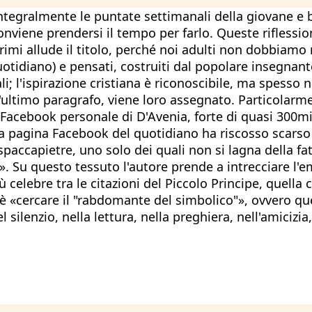
ntegralmente le puntate settimanali della giovane e b
e conviene prendersi il tempo per farlo. Queste rifles
primi allude il titolo, perché noi adulti non dobbiam
uotidiano) e pensati, costruiti dal popolare insegnant
ali; l'ispirazione cristiana è riconoscibile, ma spesso
ll'ultimo paragrafo, viene loro assegnato. Particolarm
a Facebook personale di D'Avenia, forte di quasi 300mi
lla pagina Facebook del quotidiano ha riscosso scarso 
accapietre, uno solo dei quali non si lagna della fatic
. Su questo tessuto l'autore prende a intrecciare l'em
ù celebre tra le citazioni del Piccolo Principe, quella
e è «cercare il "rabdomante del simbolico"», ovvero quel
l silenzio, nella lettura, nella preghiera, nell'amicizia