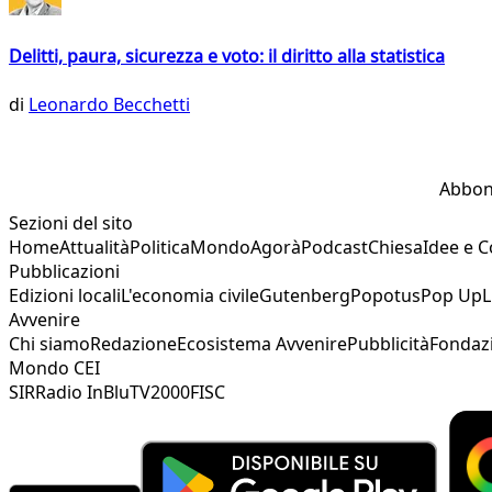
Delitti, paura, sicurezza e voto: il diritto alla statistica
di
Leonardo Becchetti
Abbon
Sezioni del sito
Home
Attualità
Politica
Mondo
Agorà
Podcast
Chiesa
Idee e 
Pubblicazioni
Edizioni locali
L'economia civile
Gutenberg
Popotus
Pop Up
L
Avvenire
Chi siamo
Redazione
Ecosistema Avvenire
Pubblicità
Fondaz
Mondo CEI
SIR
Radio InBlu
TV2000
FISC