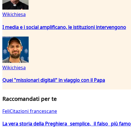
Wikichiesa
I media e i social amplificano, le istituzioni intervengono
Wikichiesa
Quei "missionari digitali" in viaggio con il Papa
Raccomandati per te
FeliCitazioni francescane
La vera storia della Preghiera semplice, il falso più fam