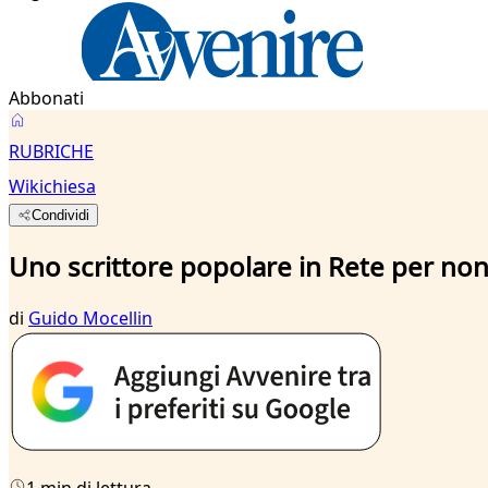
Abbonati
RUBRICHE
Wikichiesa
Condividi
Uno scrittore popolare in Rete per non
di
Guido Mocellin
1 min di lettura