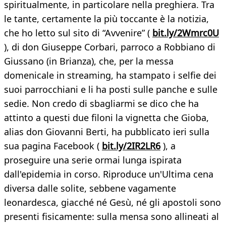
spiritualmente, in particolare nella preghiera. Tra
le tante, certamente la più toccante è la notizia,
che ho letto sul sito di “Avvenire” (
bit.ly/2Wmrc0U
), di don Giuseppe Corbari, parroco a Robbiano di
Giussano (in Brianza), che, per la messa
domenicale in streaming, ha stampato i selfie dei
suoi parrocchiani e li ha posti sulle panche e sulle
sedie. Non credo di sbagliarmi se dico che ha
attinto a questi due filoni la vignetta che Gioba,
alias don Giovanni Berti, ha pubblicato ieri sulla
sua pagina Facebook (
bit.ly/2IR2LR6
), a
proseguire una serie ormai lunga ispirata
dall'epidemia in corso. Riproduce un'Ultima cena
diversa dalle solite, sebbene vagamente
leonardesca, giacché né Gesù, né gli apostoli sono
presenti fisicamente: sulla mensa sono allineati al