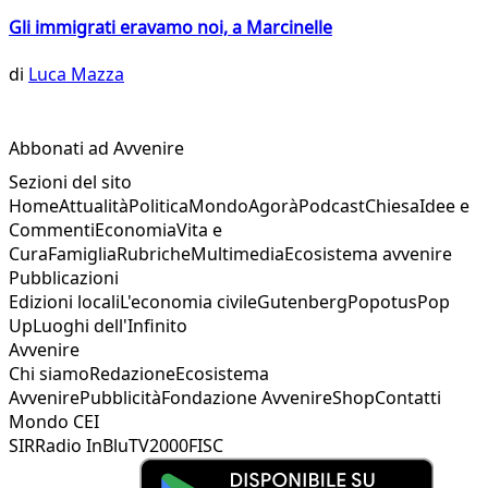
Gli immigrati eravamo noi, a Marcinelle
di
Luca Mazza
Abbonati ad Avvenire
Sezioni del sito
Home
Attualità
Politica
Mondo
Agorà
Podcast
Chiesa
Idee e
Commenti
Economia
Vita e
Cura
Famiglia
Rubriche
Multimedia
Ecosistema avvenire
Pubblicazioni
Edizioni locali
L'economia civile
Gutenberg
Popotus
Pop
Up
Luoghi dell'Infinito
Avvenire
Chi siamo
Redazione
Ecosistema
Avvenire
Pubblicità
Fondazione Avvenire
Shop
Contatti
Mondo CEI
SIR
Radio InBlu
TV2000
FISC