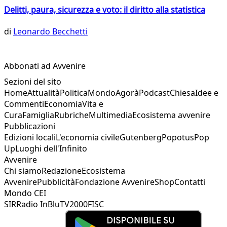
Delitti, paura, sicurezza e voto: il diritto alla statistica
di
Leonardo Becchetti
Abbonati ad Avvenire
Sezioni del sito
Home
Attualità
Politica
Mondo
Agorà
Podcast
Chiesa
Idee e
Commenti
Economia
Vita e
Cura
Famiglia
Rubriche
Multimedia
Ecosistema avvenire
Pubblicazioni
Edizioni locali
L'economia civile
Gutenberg
Popotus
Pop
Up
Luoghi dell'Infinito
Avvenire
Chi siamo
Redazione
Ecosistema
Avvenire
Pubblicità
Fondazione Avvenire
Shop
Contatti
Mondo CEI
SIR
Radio InBlu
TV2000
FISC